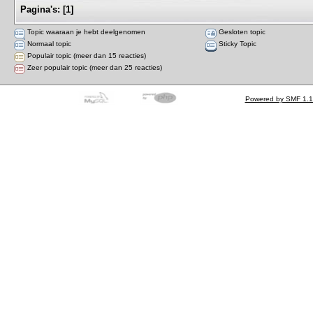
Pagina's:
[
1
]
Topic waaraan je hebt deelgenomen
Gesloten topic
Normaal topic
Sticky Topic
Populair topic (meer dan 15 reacties)
Zeer populair topic (meer dan 25 reacties)
Powered by SMF 1.1