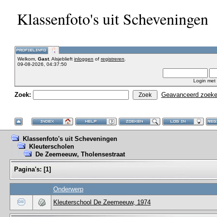
Klassenfoto's uit Scheveningen
Welkom,
Gast
. Alsjeblieft
inloggen
of
registreren
.
09-08-2026, 04:37:50
Login met
Zoek:
Geavanceerd zoek
Klassenfoto's uit Scheveningen
Kleuterscholen
De Zeemeeuw, Tholensestraat
Pagina's:
[
1
]
Onderwerp
Kleuterschool De Zeemeeuw, 1974