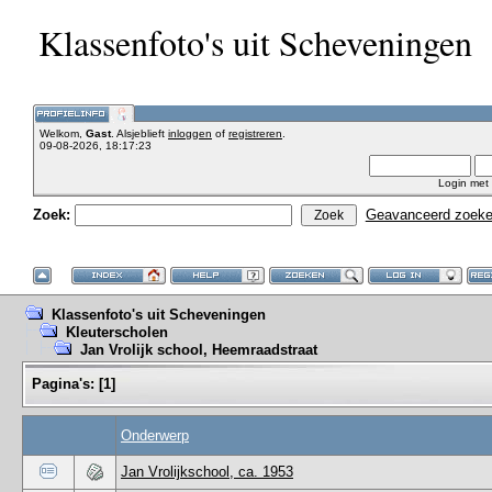
Klassenfoto's uit Scheveningen
Welkom,
Gast
. Alsjeblieft
inloggen
of
registreren
.
09-08-2026, 18:17:23
Login met
Zoek:
Geavanceerd zoek
Klassenfoto's uit Scheveningen
Kleuterscholen
Jan Vrolijk school, Heemraadstraat
Pagina's:
[
1
]
Onderwerp
Jan Vrolijkschool, ca. 1953