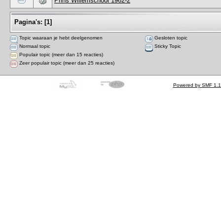
Prins Willemschool 1962-2
Pagina's:
[
1
]
Topic waaraan je hebt deelgenomen
Gesloten topic
Normaal topic
Sticky Topic
Populair topic (meer dan 15 reacties)
Zeer populair topic (meer dan 25 reacties)
Powered by SMF 1.1