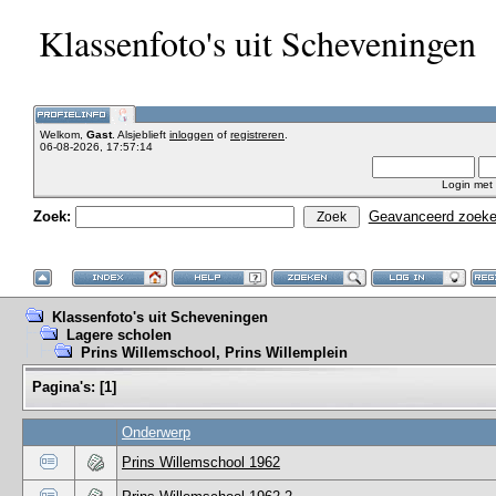
Klassenfoto's uit Scheveningen
Welkom,
Gast
. Alsjeblieft
inloggen
of
registreren
.
06-08-2026, 17:57:14
Login met
Zoek:
Geavanceerd zoek
Klassenfoto's uit Scheveningen
Lagere scholen
Prins Willemschool, Prins Willemplein
Pagina's:
[
1
]
Onderwerp
Prins Willemschool 1962