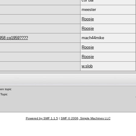
cor bal
meester
Roosje
Roosje
 1958 cq1959????
mach44mike
Roosje
Roosje
w.slob
en topic
 Topic
Powered by SMF 1.1.5
|
SMF © 2006, Simple Machines LLC