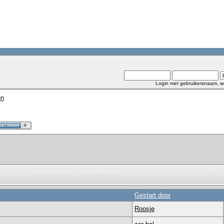
Login met gebruikersnaam, w
en
Gestart door
Roosje