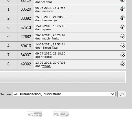
0
22710
door cor bal
05-06-2008, 16:47:56
1
30620
door meester
25-08-2008, 21:50:29
2
38392
door bommezijn
15-12-2010, 16:05:46
6
57513
door spienet
26-01-2011, 23:20:16
0
22682
door mach44mike
14-03-2011, 22:53:41
4
50413
door Simon Taal
09-04-2015, 21:18:10
7
84907
door
Roosje
13-06-2022, 20:07:08
6
49092
door
w.slob
Ga naar
: