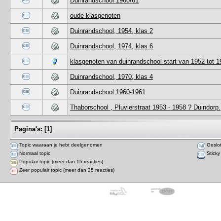
Duinrandschool 1960/61
oude klasgenoten
Duinrandschool, 1954, klas 2
Duinrandschool, 1974, klas 6
klasgenoten van duinrandschool start van 1952 tot
Duinrandschool, 1970, klas 4
Duinrandschool 1960-1961
Thaborschool , Pluvierstraat 1953 - 1958 ? Duindorp.
Pagina's:
[
1
]
Topic waaraan je hebt deelgenomen
Geslot
Normaal topic
Sticky
Populair topic (meer dan 15 reacties)
Zeer populair topic (meer dan 25 reacties)