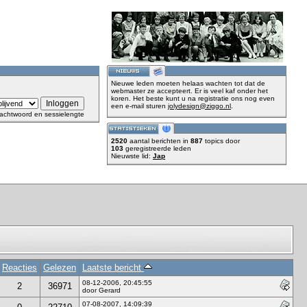
Nieuwe leden moeten helaas wachten tot dat de
webmaster ze accepteert. Er is veel kaf onder het
koren. Het beste kunt u na registratie ons nog even
een e-mail sturen
jolydesign@ziggo.nl
.
achtwoord en sessielengte
2520
aantal berichten in
887
topics door
103
geregistreerde leden
Nieuwste lid:
Jap
Reacties
Gelezen
Laatste bericht
08-12-2006, 20:45:55
2
36971
door Gerard
07-08-2007, 14:09:39