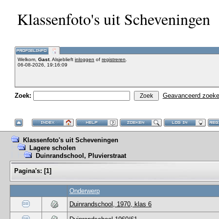
Klassenfoto's uit Scheveningen
Welkom,
Gast
. Alsjeblieft
inloggen
of
registreren
.
06-08-2026, 19:16:09
Zoek:
Geavanceerd zoek
Klassenfoto's uit Scheveningen
Lagere scholen
Duinrandschool, Pluvierstraat
Pagina's:
[
1
]
Onderwerp
Duinrandschool, 1970, klas 6