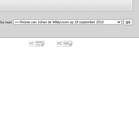
Ga naar
: