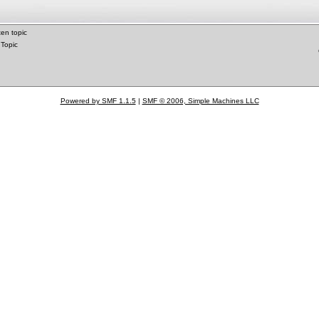
en topic
 Topic
Powered by SMF 1.1.5
|
SMF © 2006, Simple Machines LLC