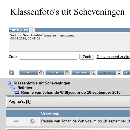
Klassenfoto's uit Scheveningen
Welkom,
Gast
. Alsjeblieft
inloggen
of
registreren
.
08-08-2026, 06:48:58
Zoek:
Geavanceerd zoek
Klassenfoto's uit Scheveningen
Reünies
Reünie van Johan de Wittlyceum op 18 september 2010
Pagina's:
[
1
]
Onderwerp
Reünie van Johan de Wittlyceum op 18 september 2