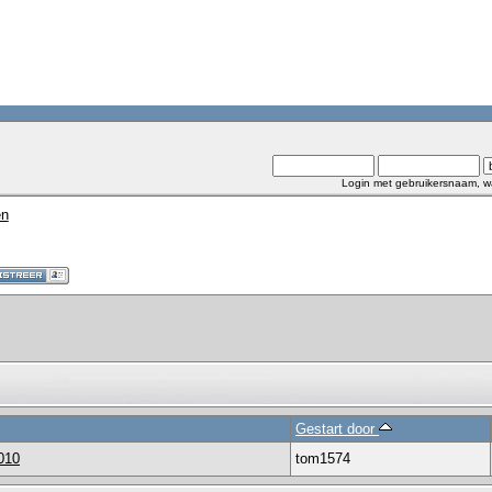
Login met gebruikersnaam, w
en
Gestart door
010
tom1574