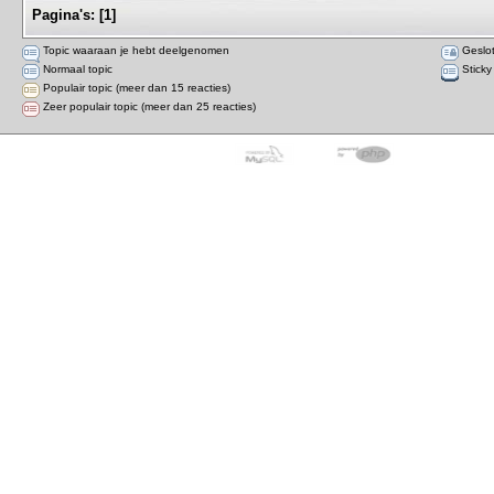
Pagina's:
[
1
]
Topic waaraan je hebt deelgenomen
Geslot
Normaal topic
Sticky
Populair topic (meer dan 15 reacties)
Zeer populair topic (meer dan 25 reacties)