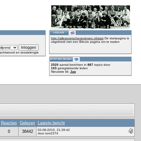
http://allesoverscheveningen.nl/start
De startpagina is
uitgebreid met een Bitcoin pagina om te traden
achtwoord en sessielengte
2520
aantal berichten in
887
topics door
103
geregistreerde leden
Nieuwste lid:
Jap
Reacties
Gelezen
Laatste bericht
02-08-2010, 21:28:42
0
38442
door tom1574