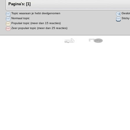
Pagina's:
[
1
]
Topic waaraan je hebt deelgenomen
Geslot
Normaal topic
Sticky
Populair topic (meer dan 15 reacties)
Zeer populair topic (meer dan 25 reacties)