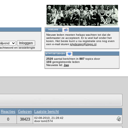
Nieuwe leden moeten helaas wachten tot dat de
webmaster ze accepteert. Er is veel kaf onder het
koren. Het beste kunt u na registratie ons nog even
een e-mail sturen
jolydesign@ziggo.nl
.
achtwoord en sessielengte
2520
aantal berichten in
887
topics door
103
geregistreerde leden
Nieuwste lid:
Jap
Reacties
Gelezen
Laatste bericht
02-08-2010, 21:28:42
0
38423
door tom1574