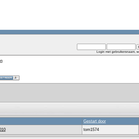
Login met gebruikersnaam, w
en
Gestart door
010
tom1574