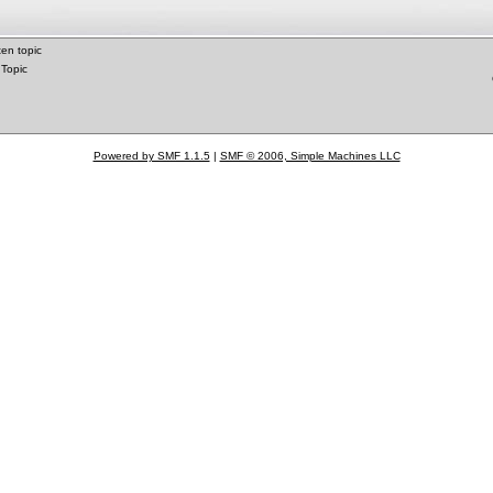
en topic
 Topic
Powered by SMF 1.1.5
|
SMF © 2006, Simple Machines LLC