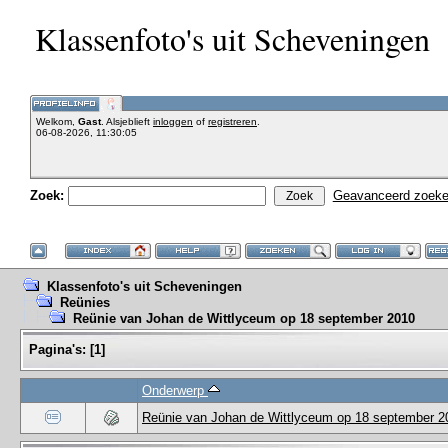
Klassenfoto's uit Scheveningen
Welkom,
Gast
. Alsjeblieft
inloggen
of
registreren
.
06-08-2026, 11:30:05
Zoek:
Geavanceerd zoek
Klassenfoto's uit Scheveningen
Reünies
Reünie van Johan de Wittlyceum op 18 september 2010
Pagina's:
[
1
]
Onderwerp
Reünie van Johan de Wittlyceum op 18 september 2