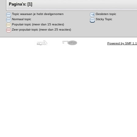
Pagina's:
[
1
]
Topic waaraan je hebt deelgenomen
Gesloten topic
Normaal topic
Sticky Topic
Populair topic (meer dan 15 reacties)
Zeer populair topic (meer dan 25 reacties)
Powered by SMF 1.1