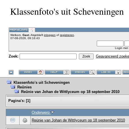
Klassenfoto's uit Scheveningen
Welkom,
Gast
. Alsjeblieft
inloggen
of
registreren
.
07-08-2026, 09:16:43
Login met
Zoek:
Geavanceerd zoek
Klassenfoto's uit Scheveningen
Reünies
Reünie van Johan de Wittlyceum op 18 september 2010
Pagina's:
[
1
]
Onderwerp
Reünie van Johan de Wittlyceum op 18 september 2010