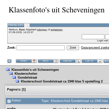
Klassenfoto's uit Scheveningen
Welkom,
Gast
. Alsjeblieft
inloggen
of
registreren
.
07-08-2026, 14:22:07
Login met
Zoek:
Geavanceerd zoek
Klassenfoto's uit Scheveningen
Kleuterscholen
Gondelstraat
Kleuterschool Gondelstraat ca 1940 klas 5 opstelling 2
Pagina's:
[
1
]
Auteur
Topic: Kleuterschool Gondelstraat ca 1940 klas 
pudje