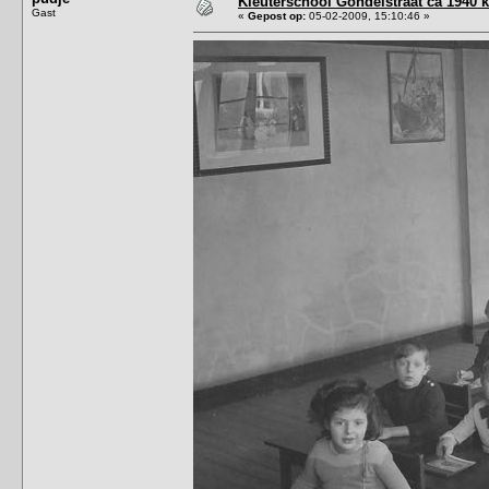
Kleuterschool Gondelstraat ca 1940 k
Gast
«
Gepost op:
05-02-2009, 15:10:46 »