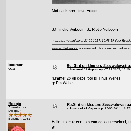
Met dank aan Tinus Hodde.
30 Tineke Verboom, 31 Rietje Verboom
«
Laatste verandering: 23-05-2014, 10:48:19 door Roosj
www.snuffelbeurs.nl
is vernieuwd, plaats snel een adverten
boomer
Re: Sint en kleuters Zeezwaluwstra
Gast
«
Antwoord #1 Gepost op:
07-12-2007, 12:20:
nummer 28 op deze foto is Tinus Weites
gr Ria Weites
Roosje
Re:Sint en kleuters Zeezwaluwstraa
Administrator
«
Antwoord #2 Gepost op:
23-05-2014, 10:47
Directeur
Berichten: 1081
Hallo, zo leuk een foto van de kleuterschool, 
gr