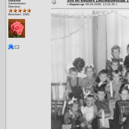
Sint en kleuters Zeezwaluwstraat 1
Administrator
«
Gepost op:
06-04-2006, 13:32:35 »
Directeur
Berichten: 1081