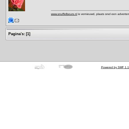
www.snuffelbeurs.nl
is vernieuwd, plaats snel een adverten
Pagina's:
[
1
]
Powered by SMF 1.1