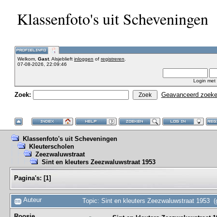
Klassenfoto's uit Scheveningen
Welkom,
Gast
. Alsjeblieft
inloggen
of
registreren
.
07-08-2026, 22:09:46
Login met
Zoek:
Geavanceerd zoek
Klassenfoto's uit Scheveningen
Kleuterscholen
Zeezwaluwstraat
Sint en kleuters Zeezwaluwstraat 1953
Pagina's:
[
1
]
Auteur
Topic: Sint en kleuters Zeezwaluwstraat 1953 (
Roosje