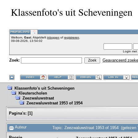
Klassenfoto's uit Scheveningen
Welkom,
Gast
. Alsjeblieft
inloggen
of
registreren
.
09-08-2026, 13:54:02
Login met
Zoek:
Geavanceerd zoek
Klassenfoto's uit Scheveningen
Kleuterscholen
Zeezwaluwstraat
Zeezwaluwstraat 1953 of 1954
Pagina's:
[
1
]
Auteur
Topic: Zeezwaluwstraat 1953 of 1954 (gelezen 
Roosje