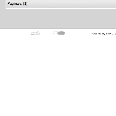
Pagina's:
[
1
]
Powered by SMF 1.1