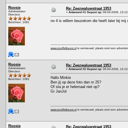
Roosje
Re: Zeezwaluwstraat 1953
Administrator
«
Antwoord #1 Gepost op:
06-04-2006, 13:12
Directeur
no 4 is willem beuzekom die heeft later bij mij
Berichten: 1081
www.snuffelbeurs.nl
is vernieuwd, plaats snel een adverten
Roosje
Re: Zeezwaluwstraat 1953
Administrator
«
Antwoord #2 Gepost op:
06-04-2006, 13:12
Directeur
Hallo Minkie
Berichten: 1081
Ben jij op deze foto dan nr 25?
Of sta je er helemaal niet op?
Gr JanJol
www.snuffelbeurs.nl
is vernieuwd, plaats snel een adverten
Roosje
Re: Zeezwaluwstraat 1953