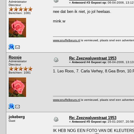
Administrator
«
Antwoord #3 Gepost op:
06-04-2006, 13:12
Directeur
nee dat ben ik niet, jo jol heelaas.
Berichten: 1081
mink.w
www.snuffelbeurs.nl
is vernieuwd, plaats snel een adverten
Roosje
Re: Zeezwaluwstraat 1953
Administrator
«
Antwoord #4 Gepost op:
06-04-2006, 13:13
Directeur
1. Leo Roos, 7. Carla Verhey, 8.Gea Bron, 10.
Berichten: 1081
www.snuffelbeurs.nl
is vernieuwd, plaats snel een adverten
jokeberg
Re: Zeezwaluwstraat 1953
Gast
«
Antwoord #5 Gepost op:
25-01-2007, 20:58
IK HEB NOG EEN FOTO VAN DE KLEUTER