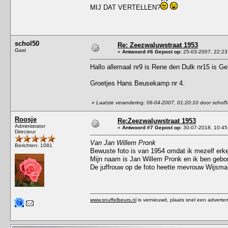
MIJ DAT VERTELLEN?
schol50
Re: Zeezwaluwstraat 1953
Gast
«
Antwoord #6 Gepost op:
25-03-2007, 22:23
Hallo allemaal nr9 is Rene den Dulk nr15 is Ge
Groetjes Hans Beusekamp nr 4.
«
Laatste verandering: 06-04-2007, 01:20:10 door schol
Roosje
Re:Zeezwaluwstraat 1953
Administrator
«
Antwoord #7 Gepost op:
30-07-2018, 10:45
Directeur
Van Jan Willem Pronk
Berichten: 1081
Bewuste foto is van 1954 omdat ik mezelf erk
Mijn naam is Jan Willem Pronk en ik ben gebo
De juffrouw op de foto heette mevrouw Wijsma
www.snuffelbeurs.nl
is vernieuwd, plaats snel een adverten