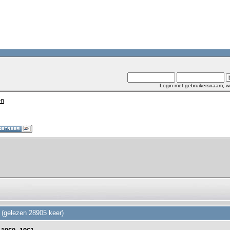
Login met gebruikersnaam, w
en
 (gelezen 28905 keer)