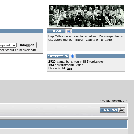
http://allesoverscheveningen.nl/start
De startpagina is
uitgebreid met een Bitcoin pagina om te traden
achtwoord en sessielengte
2520
aantal berichten in
887
topics door
103
geregistreerde leden
Nieuwste lid:
Jap
« vorige
volgende »