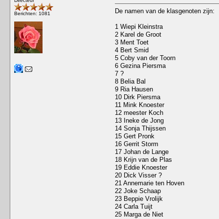
Directeur
De namen van de klasgenoten zijn:
Berichten: 1081
1 Wiepi Kleinstra
2 Karel de Groot
3 Ment Toet
4 Bert Smid
5 Coby van der Toorn
6 Gezina Piersma
7 ?
8 Belia Bal
9 Ria Hausen
10 Dirk Piersma
11 Mink Knoester
12 meester Koch
13 Ineke de Jong
14 Sonja Thijssen
15 Gert Pronk
16 Gerrit Storm
17 Johan de Lange
18 Krijn van de Plas
19 Eddie Knoester
20 Dick Visser ?
21 Annemarie ten Hoven
22 Joke Schaap
23 Beppie Vrolijk
24 Carla Tuijt
25 Marga de Niet