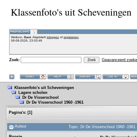
Klassenfoto's uit Scheveningen
Welkom,
Gast
. Alsjeblieft
inloggen
of
registreren
.
06-08-2026, 23:03:46
Zoek:
Geavanceerd zoek
Klassenfoto's uit Scheveningen
Lagere scholen
Dr De Visserschool
Dr De Visserschool 1960 -1961
Pagina's:
[
1
]
Auteur
Topic: Dr De Visserschool 1960 -1961
Roosje