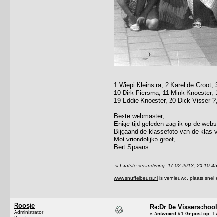
1 Wiepi Kleinstra, 2 Karel de Groot,
10 Dirk Piersma, 11 Mink Knoester, 
19 Eddie Knoester, 20 Dick Visser ?
Beste webmaster,
Enige tijd geleden zag ik op de websi
Bijgaand de klassefoto van de klas 
Met vriendelijke groet,
Bert Spaans
«
Laatste verandering: 17-02-2013, 23:10:4
www.snuffelbeurs.nl
is vernieuwd, plaats snel 
Roosje
Re:Dr De Visserschool
Administrator
«
Antwoord #1 Gepost op:
17