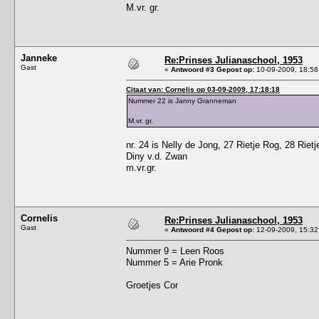
M.vr. gr.
Janneke
Re:Prinses Julianaschool, 1953
Gast
«
Antwoord #3 Gepost op:
10-09-2009, 18:58
Citaat van: Cornelis op 03-09-2009, 17:18:18
Nummer 22 is Janny Granneman
M.vr. gr.
nr. 24 is Nelly de Jong, 27 Rietje Rog, 28 Riet
Diny v.d. Zwan
m.vr.gr.
Cornelis
Re:Prinses Julianaschool, 1953
Gast
«
Antwoord #4 Gepost op:
12-09-2009, 15:32
Nummer 9 = Leen Roos
Nummer 5 = Arie Pronk
Groetjes Cor