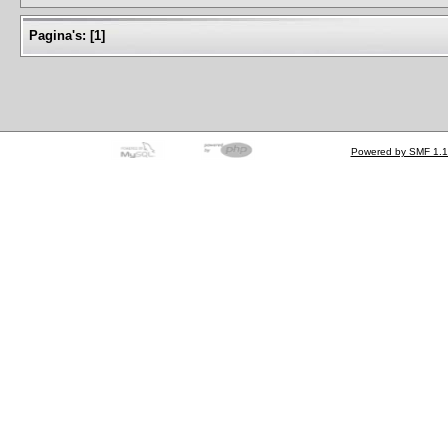
Pagina's:
[
1
]
Powered by SMF 1.1