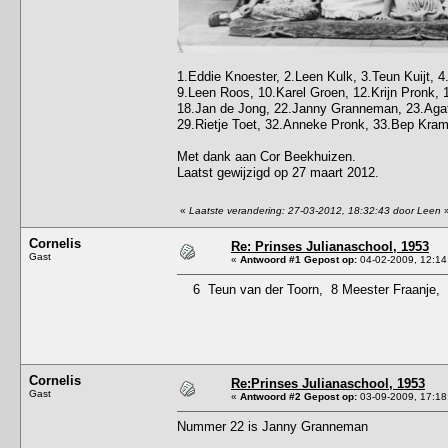
1.Eddie Knoester, 2.Leen Kulk, 3.Teun Kuijt, 4
9.Leen Roos, 10.Karel Groen, 12.Krijn Pronk, 
18.Jan de Jong, 22.Janny Granneman, 23.Agatha
29.Rietje Toet, 32.Anneke Pronk, 33.Bep Krame
Met dank aan Cor Beekhuizen.
Laatst gewijzigd op 27 maart 2012.
«
Laatste verandering: 27-03-2012, 18:32:43 door Leen
Cornelis
Re: Prinses Julianaschool, 1953
Gast
«
Antwoord #1 Gepost op:
04-02-2009, 12:14
6 Teun van der Toorn, 8 Meester Fraanje,
Cornelis
Re:Prinses Julianaschool, 1953
Gast
«
Antwoord #2 Gepost op:
03-09-2009, 17:18
Nummer 22 is Janny Granneman