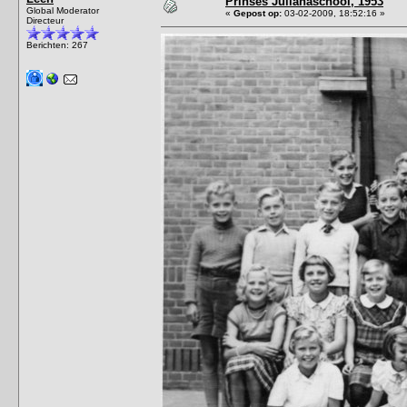
Prinses Julianaschool, 1953
Global Moderator
«
Gepost op:
03-02-2009, 18:52:16 »
Directeur
Berichten: 267