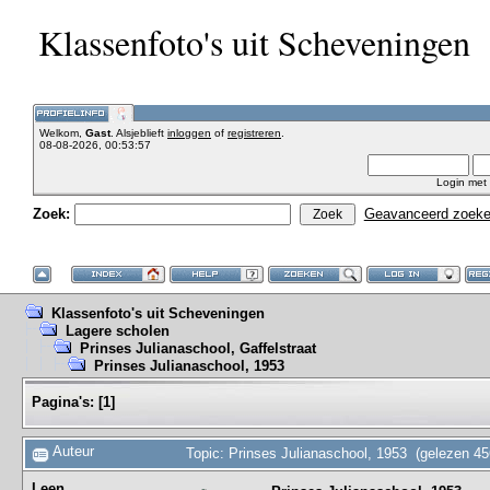
Klassenfoto's uit Scheveningen
Welkom,
Gast
. Alsjeblieft
inloggen
of
registreren
.
08-08-2026, 00:53:57
Login met
Zoek:
Geavanceerd zoek
Klassenfoto's uit Scheveningen
Lagere scholen
Prinses Julianaschool, Gaffelstraat
Prinses Julianaschool, 1953
Pagina's:
[
1
]
Auteur
Topic: Prinses Julianaschool, 1953 (gelezen 45
Leen