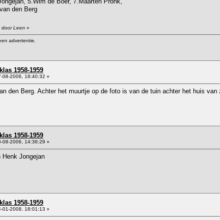
Jongejan, 5.Wim de Boer, 7.Maarten Pronk,
 van den Berg
9 door Leen
»
een advertentie.
klas 1958-1959
-08-2006, 18:40:32 »
an den Berg. Achter het muurtje op de foto is van de tuin achter het huis van 
klas 1958-1959
-08-2006, 14:36:29 »
n Henk Jongejan
klas 1958-1959
-01-2008, 18:01:13 »