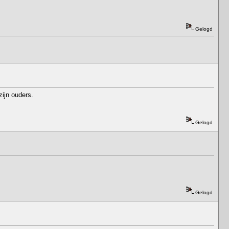
Gelogd
zijn ouders.
Gelogd
Gelogd