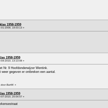
klas 1958-1959
-01-2008, 18:03:13 »
klas 1958-1959
-04-2010, 13:13:48 »
et Nr. 9 Hoofdonderwijzer Wentink.
t weer gegeven er ontbreken een aantal.
 door BartW.
»
klas 1958-1959
-07-2010, 20:04:57 »
rkensestraat