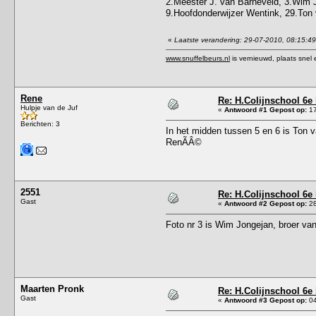
2.Meester J. van Barneveld, 3.Wim 
9.Hoofdonderwijzer Wentink, 29.Ton
«
Laatste verandering: 29-07-2010, 08:15:4
www.snuffelbeurs.nl
is vernieuwd, plaats snel 
Rene
Re: H.Colijnschool 6e 
Hulpje van de Juf
«
Antwoord #1 Gepost op:
17
Berichten: 3
In het midden tussen 5 en 6 is Ton v
RenÃÂ©
2551
Re: H.Colijnschool 6e 
Gast
«
Antwoord #2 Gepost op:
28
Foto nr 3 is Wim Jongejan, broer va
Maarten Pronk
Re: H.Colijnschool 6e 
Gast
«
Antwoord #3 Gepost op:
04