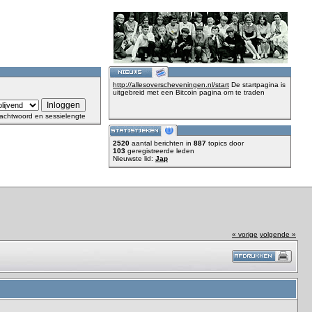
http://allesoverscheveningen.nl/start
De startpagina is
uitgebreid met een Bitcoin pagina om te traden
achtwoord en sessielengte
2520
aantal berichten in
887
topics door
103
geregistreerde leden
Nieuwste lid:
Jap
« vorige
volgende »