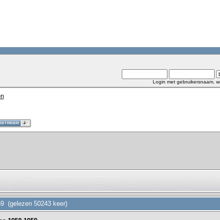
Login met gebruikersnaam, w
en
59 (gelezen 50243 keer)