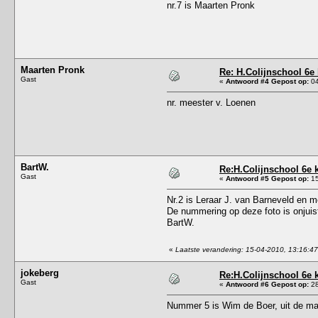
nr.7 is Maarten Pronk
Maarten Pronk
Re: H.Colijnschool 6e 
Gast
«
Antwoord #4 Gepost op:
04
nr. meester v. Loenen
BartW.
Re:H.Colijnschool 6e 
Gast
«
Antwoord #5 Gepost op:
15
Nr.2 is Leraar J. van Barneveld en m
De nummering op deze foto is onjuis
BartW.
«
Laatste verandering: 15-04-2010, 13:16:47
jokeberg
Re:H.Colijnschool 6e 
Gast
«
Antwoord #6 Gepost op:
28
Nummer 5 is Wim de Boer, uit de ma