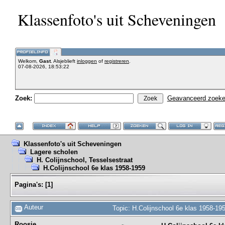
Klassenfoto's uit Scheveningen
Welkom,
Gast
. Alsjeblieft
inloggen
of
registreren
.
07-08-2026, 18:53:22
Zoek:
Geavanceerd zoek
Klassenfoto's uit Scheveningen
Lagere scholen
H. Colijnschool, Tesselsestraat
H.Colijnschool 6e klas 1958-1959
Pagina's:
[
1
]
Auteur
Topic: H.Colijnschool 6e klas 1958-19
Roosje