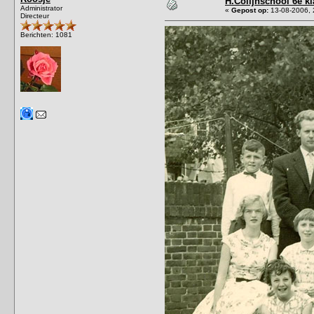
H.Colijnschool 6e kl
Administrator
«
Gepost op:
13-08-2006, 
Directeur
Berichten: 1081