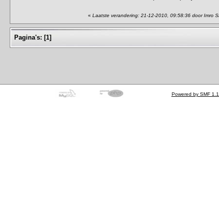
«
Laatste verandering: 21-12-2010, 09:58:36 door Imro S
Pagina's:
[
1
]
Powered by SMF 1.1