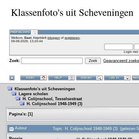
Klassenfoto's uit Scheveningen
Welkom,
Gast
. Alsjeblieft
inloggen
of
registreren
.
09-08-2026, 13:20:44
Login met
Zoek:
Geavanceerd zoek
Klassenfoto's uit Scheveningen
Lagere scholen
H. Colijnschool, Tesselsestraat
H. Colijnschool 1948-1949 (3)
Pagina's:
[
1
]
Auteur
Topic: H. Colijnschool 1948-1949 (3) (gelezen 
Roosje