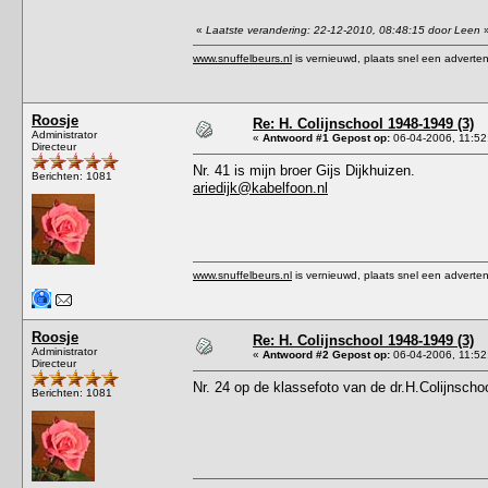
«
Laatste verandering: 22-12-2010, 08:48:15 door Leen
www.snuffelbeurs.nl
is vernieuwd, plaats snel een adverten
Roosje
Re: H. Colijnschool 1948-1949 (3)
Administrator
«
Antwoord #1 Gepost op:
06-04-2006, 11:52
Directeur
Nr. 41 is mijn broer Gijs Dijkhuizen.
Berichten: 1081
ariedijk@kabelfoon.nl
www.snuffelbeurs.nl
is vernieuwd, plaats snel een adverten
Roosje
Re: H. Colijnschool 1948-1949 (3)
Administrator
«
Antwoord #2 Gepost op:
06-04-2006, 11:52
Directeur
Nr. 24 op de klassefoto van de dr.H.Colijnscho
Berichten: 1081