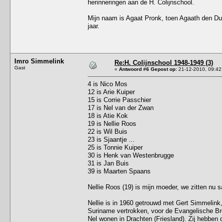
herinneringen aan de H. Colijnschool.
Mijn naam is Agaat Pronk, toen Agaath den Dul
jaar.
Imro Simmelink
Re:H. Colijnschool 1948-1949 (3)
Gast
«
Antwoord #6 Gepost op:
21-12-2010, 09:42
4 is Nico Mos
12 is Arie Kuiper
15 is Corrie Passchier
17 is Nel van der Zwan
18 is Atie Kok
19 is Nellie Roos
22 is Wil Buis
23 is Sjaantje ...
25 is Tonnie Kuiper
30 is Henk van Westenbrugge
31 is Jan Buis
39 is Maarten Spaans
Nellie Roos (19) is mijn moeder, we zitten nu 
Nellie is in 1960 getrouwd met Gert Simmelink,
Suriname vertrokken, voor de Evangelische Bro
Nel wonen in Drachten (Friesland). Zij hebben 