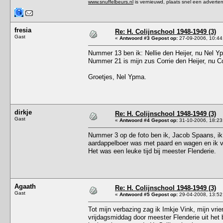
www.snuffelbeurs.nl
is vernieuwd, plaats snel een adverten
fresia
Re: H. Colijnschool 1948-1949 (3)
Gast
«
Antwoord #3 Gepost op:
27-09-2006, 10:44
Nummer 13 ben ik: Nellie den Heijer, nu Nel Y
Nummer 21 is mijn zus Corrie den Heijer, nu C
Groetjes, Nel Ypma.
dirkje
Re: H. Colijnschool 1948-1949 (3)
Gast
«
Antwoord #4 Gepost op:
31-10-2006, 18:23
Nummer 3 op de foto ben ik, Jacob Spaans, ik w
aardappelboer was met paard en wagen en ik v
Het was een leuke tijd bij meester Flenderie.
Agaath
Re: H. Colijnschool 1948-1949 (3)
Gast
«
Antwoord #5 Gepost op:
29-04-2008, 13:52
Tot mijn verbazing zag ik Imkje Vink, mijn vri
vrijdagsmiddag door meester Flenderie uit het b