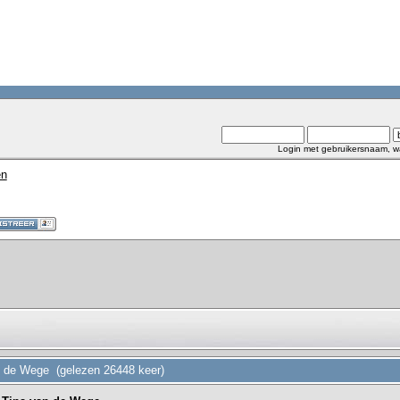
Login met gebruikersnaam, w
en
an de Wege (gelezen 26448 keer)