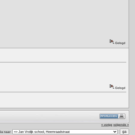
Gelogd
Gelogd
« vorige
volgende »
Ga naar: