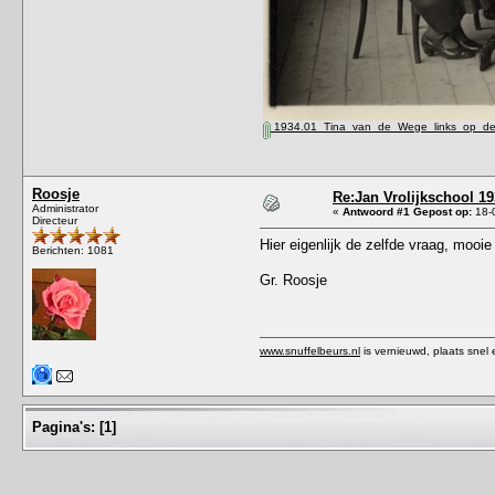
1934.01_Tina_van_de_Wege_links_op_de_
Roosje
Re:Jan Vrolijkschool 1
Administrator
«
Antwoord #1 Gepost op:
18-0
Directeur
Hier eigenlijk de zelfde vraag, mooie 
Berichten: 1081
Gr. Roosje
www.snuffelbeurs.nl
is vernieuwd, plaats snel 
Pagina's:
[
1
]