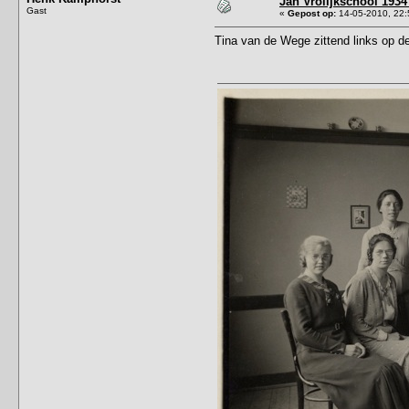
Jan Vrolijkschool 193
Gast
«
Gepost op:
14-05-2010, 22:
Tina van de Wege zittend links op de