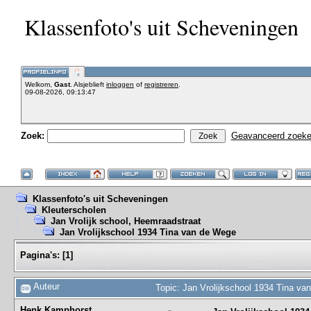
Klassenfoto's uit Scheveningen
Welkom,
Gast
. Alsjeblieft
inloggen
of
registreren
.
09-08-2026, 09:13:47
Zoek:
Geavanceerd zoek
Klassenfoto's uit Scheveningen
Kleuterscholen
Jan Vrolijk school, Heemraadstraat
Jan Vrolijkschool 1934 Tina van de Wege
Pagina's:
[
1
]
Auteur
Topic: Jan Vrolijkschool 1934 Tina v
Henk Kamphorst