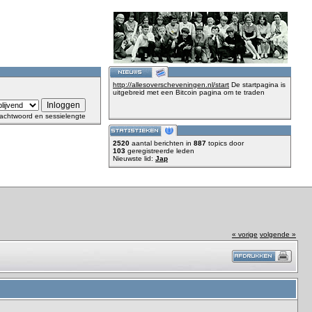
http://allesoverscheveningen.nl/start
De startpagina is
uitgebreid met een Bitcoin pagina om te traden
achtwoord en sessielengte
2520
aantal berichten in
887
topics door
103
geregistreerde leden
Nieuwste lid:
Jap
« vorige
volgende »