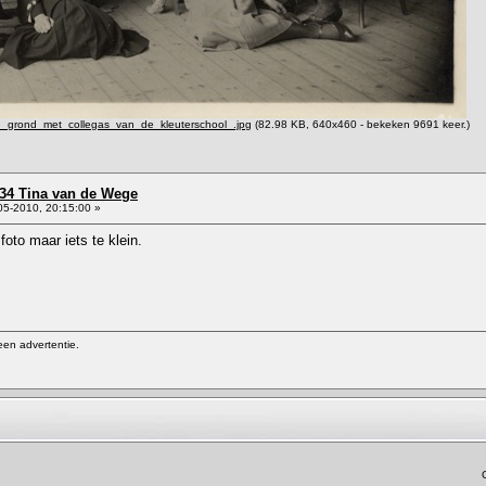
grond_met_collegas_van_de_kleuterschool_.jpg
(82.98 KB, 640x460 - bekeken 9691 keer.)
934 Tina van de Wege
5-2010, 20:15:00 »
foto maar iets te klein.
een advertentie.