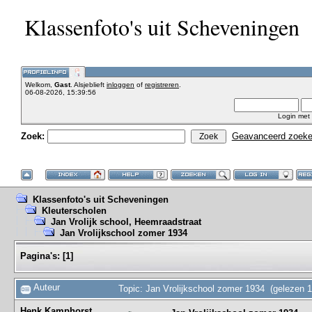
Klassenfoto's uit Scheveningen
Welkom,
Gast
. Alsjeblieft
inloggen
of
registreren
.
06-08-2026, 15:39:56
Login met
Zoek:
Geavanceerd zoek
Klassenfoto's uit Scheveningen
Kleuterscholen
Jan Vrolijk school, Heemraadstraat
Jan Vrolijkschool zomer 1934
Pagina's:
[
1
]
Auteur
Topic: Jan Vrolijkschool zomer 1934 (gelezen 
Henk Kamphorst