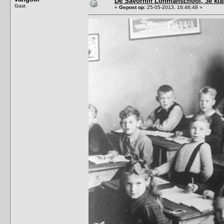
De Savornin Lohmanschool, 3e kla
Gast
«
Gepost op:
25-05-2013, 16:46:48 »