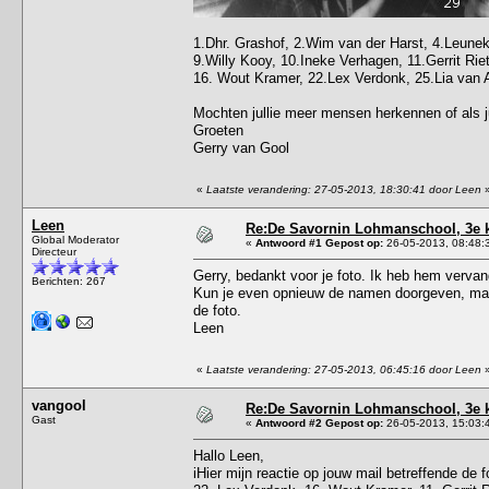
1.Dhr. Grashof, 2.Wim van der Harst, 4.Leunek
9.Willy Kooy, 10.Ineke Verhagen, 11.Gerrit Riet
16. Wout Kramer, 22.Lex Verdonk, 25.Lia van A
Mochten jullie meer mensen herkennen of als jull
Groeten
Gerry van Gool
«
Laatste verandering: 27-05-2013, 18:30:41 door Leen
Leen
Re:De Savornin Lohmanschool, 3e k
Global Moderator
«
Antwoord #1 Gepost op:
26-05-2013, 08:48:
Directeur
Gerry, bedankt voor je foto. Ik heb hem vervan
Berichten: 267
Kun je even opnieuw de namen doorgeven, maar
de foto.
Leen
«
Laatste verandering: 27-05-2013, 06:45:16 door Leen
vangool
Re:De Savornin Lohmanschool, 3e k
Gast
«
Antwoord #2 Gepost op:
26-05-2013, 15:03:
Hallo Leen,
iHier mijn reactie op jouw mail betreffende de