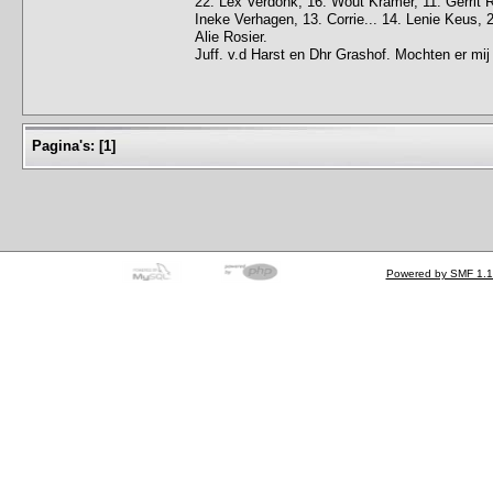
22. Lex Verdonk, 16. Wout Kramer, 11. Gerrit R
Ineke Verhagen, 13. Corrie... 14. Lenie Keus, 2
Alie Rosier.
Juff. v.d Harst en Dhr Grashof. Mochten er mi
Pagina's:
[
1
]
Powered by SMF 1.1