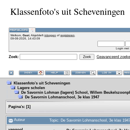
Klassenfoto's uit Scheveningen
Welkom,
Gast
. Alsjeblieft
inloggen
of
registreren
.
09-08-2026, 14:43:09
Login met
Zoek:
Geavanceerd zoek
Klassenfoto's uit Scheveningen
Lagere scholen
De Savornin Lohman (lagere) School, Willem Beukelszoonpl
De Savornin Lohmanschool, 3e klas 1947
Pagina's:
[
1
]
Auteur
Topic: De Savornin Lohmanschool, 3e klas 194
vangool