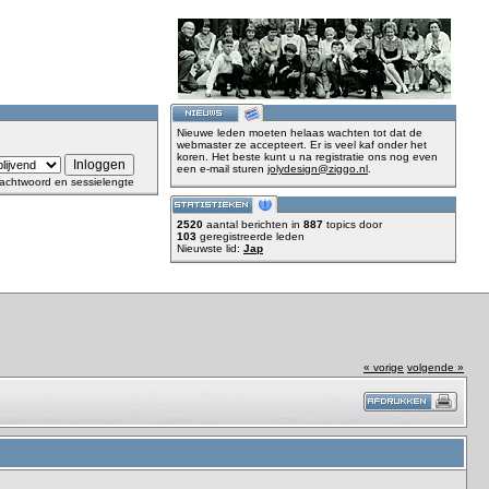
Nieuwe leden moeten helaas wachten tot dat de
webmaster ze accepteert. Er is veel kaf onder het
koren. Het beste kunt u na registratie ons nog even
een e-mail sturen
jolydesign@ziggo.nl
.
achtwoord en sessielengte
2520
aantal berichten in
887
topics door
103
geregistreerde leden
Nieuwste lid:
Jap
« vorige
volgende »