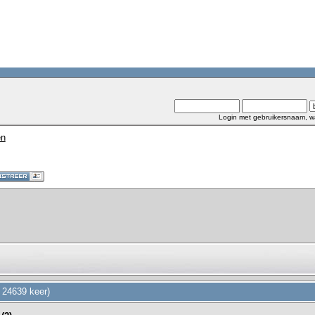
Login met gebruikersnaam, w
en
 24639 keer)