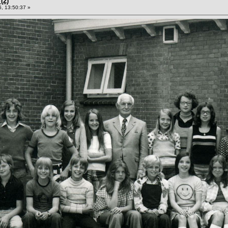
(2)
, 13:50:37 »