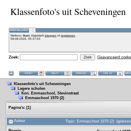
Klassenfoto's uit Scheveningen
Welkom,
Gast
. Alsjeblieft
inloggen
of
registreren
.
08-08-2026, 05:37:03
Zoek:
Geavanceerd zoek
Klassenfoto's uit Scheveningen
Lagere scholen
Kon. Emmaschool, Stevinstraat
Emmaschool 1970 (2)
Pagina's:
[
1
]
Auteur
Topic: Emmaschool 1970 (2) (gelezen
Roosje