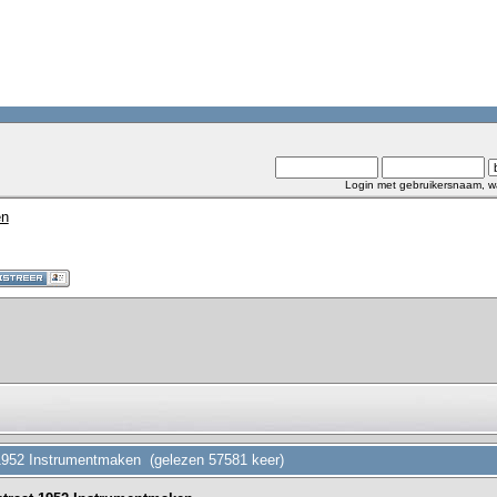
Login met gebruikersnaam, w
en
1952 Instrumentmaken (gelezen 57581 keer)