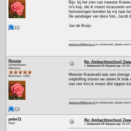
Bijv. bij het zien van meester Krane
m'n kop, die ik moest incasseren om
herinneringen borrelen bij mij naar b
De aandrager van deze foto, Jacob de
Jan de Bruijn
www.snuffelbeurs.nl
is vernieuwd, plaats snel 
Roosje
Re: Ambachtsschool Zwaa
Administrator
«
Antwoord #4 Gepost op:
06-04-
Directeur
Meester Kraneveld was een strenge m
Berichten: 1081
ontploffing stoven we uiteen.Ik brak
van vier mm,ik moest drie tappen ko
www.snuffelbeurs.nl
is vernieuwd, plaats snel 
peter11
Re: Ambachtsschool Zwaa
Gast
«
Antwoord #5 Gepost op:
04-05-