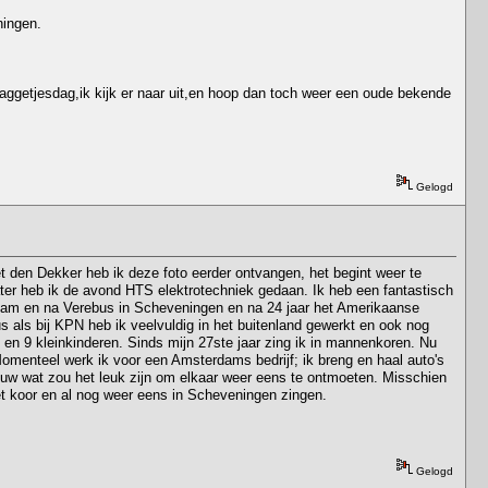
ningen.
laggetjesdag,ik kijk er naar uit,en hoop dan toch weer een oude bekende
Gelogd
et den Dekker heb ik deze foto eerder ontvangen, het begint weer te
ter heb ik de avond HTS elektrotechniek gedaan. Ik heb een fantastisch
endam en na Verebus in Scheveningen en na 24 jaar het Amerikaanse
 als bij KPN heb ik veelvuldig in het buitenland gewerkt en ook nog
en 9 kleinkinderen. Sinds mijn 27ste jaar zing ik in mannenkoren. Nu
 Momenteel werk ik voor een Amsterdams bedrijf; ik breng en haal auto's
 Wouw wat zou het leuk zijn om elkaar weer eens te ontmoeten. Misschien
et koor en al nog weer eens in Scheveningen zingen.
Gelogd