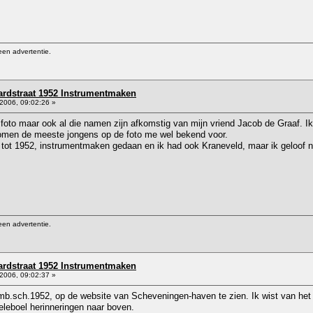
een advertentie.
rdstraat 1952 Instrumentmaken
2006, 09:02:26 »
de foto maar ook al die namen zijn afkomstig van mijn vriend Jacob de Graaf. I
omen de meeste jongens op de foto me wel bekend voor.
0 tot 1952, instrumentmaken gedaan en ik had ook Kraneveld, maar ik geloof ni
een advertentie.
rdstraat 1952 Instrumentmaken
2006, 09:02:37 »
Amb.sch.1952, op de website van Scheveningen-haven te zien. Ik wist van het 
leboel herinneringen naar boven.