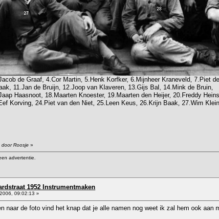
Jacob de Graaf, 4.Cor Martin, 5.Henk Korfker, 6.Mijnheer Kraneveld, 7.Piet d
aak, 11.Jan de Bruijn, 12.Joop van Klaveren, 13.Gijs Bal, 14.Mink de Bruin,
Jaap Haasnoot, 18.Maarten Knoester, 19.Maarten den Heijer, 20.Freddy Heins
Eef Korving, 24.Piet van den Niet, 25.Leen Keus, 26.Krijn Baak, 27.Wim Klein
5 door Roosje
»
een advertentie.
rdstraat 1952 Instrumentmaken
2006, 09:02:13 »
en naar de foto vind het knap dat je alle namen nog weet ik zal hem ook aan m