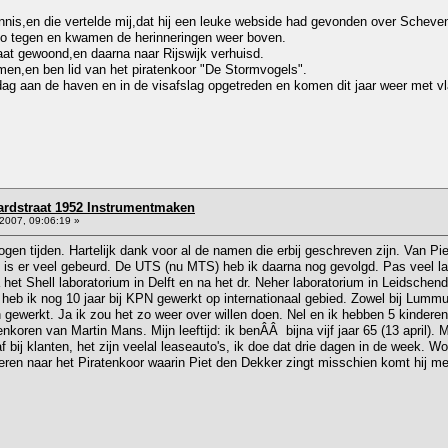
nnis,en die vertelde mij,dat hij een leuke webside had gevonden over Scheve
to tegen en kwamen de herinneringen weer boven.
raat gewoond,en daarna naar Rijswijk verhuisd.
en,en ben lid van het piratenkoor "De Stormvogels".
dag aan de haven en in de visafslag opgetreden en komen dit jaar weer met v
rdstraat 1952 Instrumentmaken
2007, 09:06:19 »
ogen tijden. Hartelijk dank voor al de namen die erbij geschreven zijn. Van Pi
 is er veel gebeurd. De UTS (nu MTS) heb ik daarna nog gevolgd. Pas veel la
 het Shell laboratorium in Delft en na het dr. Neher laboratorium in Leidsch
eb ik nog 10 jaar bij KPN gewerkt op internationaal gebied. Zowel bij Lummus
ewerkt. Ja ik zou het zo weer over willen doen. Nel en ik hebben 5 kinderen 
koren van Martin Mans. Mijn leeftijd: ik benÂÂ bijna vijf jaar 65 (13 april).
af bij klanten, het zijn veelal leaseauto's, ik doe dat drie dagen in de week.
eren naar het Piratenkoor waarin Piet den Dekker zingt misschien komt hij m