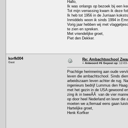
Hallo,
Ik was onlangs op bezoek bij een ke
Tot mijn verrassing kwam ik deze fo
Ik heb tot 1956 in de Jurriaan kokst
Inmiddels woon ik sinds 1994 in Emm
Vorig jaar hebben wij met vlaggetjes
te zien en spreken.
Met vriendelijke groet,
Piet den Dekker.
korfk004
Re: Ambachtsschool Zwaa
Gast
«
Antwoord #6 Gepost op:
12-03-
Prachtige herinnering aan oude vervl
leven die ambachtschool. Sinds dien
arbeidszaam leven achter de rug. Na
ingenieurs bedrijf Lummus den Haag h
met het gezin in de USA gewoond en g
zing ik in tweeÂÂ van de vier mannen
op door heel Nederland en lever die 
moeten we a;llemaal eens gaan luist
Hartelijke groet,
Henk Korfker