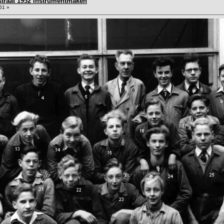
traat 1952 Instrumentmaken
51 »