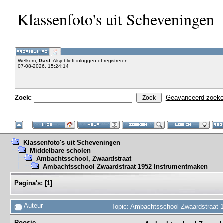
Klassenfoto's uit Scheveningen
Welkom,
Gast
. Alsjeblieft
inloggen
of
registreren
.
07-08-2026, 15:24:14
Zoek:
Geavanceerd zoek
Klassenfoto's uit Scheveningen
Middelbare scholen
Ambachtsschool, Zwaardstraat
Ambachtsschool Zwaardstraat 1952 Instrumentmaken
Pagina's:
[
1
]
Auteur
Topic: Ambachtsschool Zwaardstraat 
Roosje