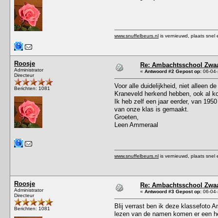
www.snuffelbeurs.nl
is vernieuwd, plaats snel 
Roosje
Re: Ambachtsschool Zwaa
Administrator
«
Antwoord #2 Gepost op:
06-04-
Directeur
Voor alle duidelijkheid, niet alleen 
Berichten: 1081
Kraneveld herkend hebben, ook al k
Ik heb zelf een jaar eerder, van 195
van onze klas is gemaakt.
Groeten,
Leen Ammeraal
www.snuffelbeurs.nl
is vernieuwd, plaats snel 
Roosje
Re: Ambachtsschool Zwaa
Administrator
«
Antwoord #3 Gepost op:
06-04-
Directeur
Blij verrast ben ik deze klassefoto 
Berichten: 1081
lezen van de namen komen er een he