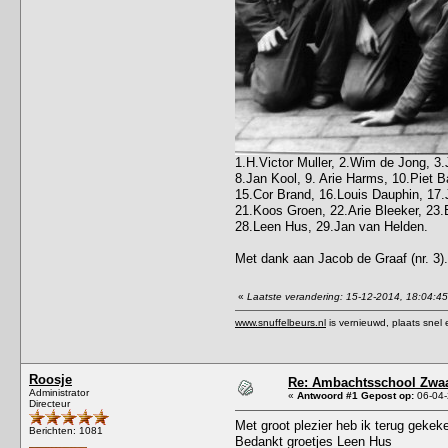
1.H.Victor Muller, 2.Wim de Jong, 3.
8.Jan Kool, 9. Arie Harms, 10.Piet B
15.Cor Brand, 16.Louis Dauphin, 17.
21.Koos Groen, 22.Arie Bleeker, 23.
28.Leen Hus, 29.Jan van Helden.
Met dank aan Jacob de Graaf (nr. 3).
«
Laatste verandering: 15-12-2014, 18:04:4
www.snuffelbeurs.nl
is vernieuwd, plaats snel 
Roosje
Re: Ambachtsschool Zwaa
Administrator
«
Antwoord #1 Gepost op:
06-04-
Directeur
Met groot plezier heb ik terug gekek
Berichten: 1081
Bedankt groetjes Leen Hus