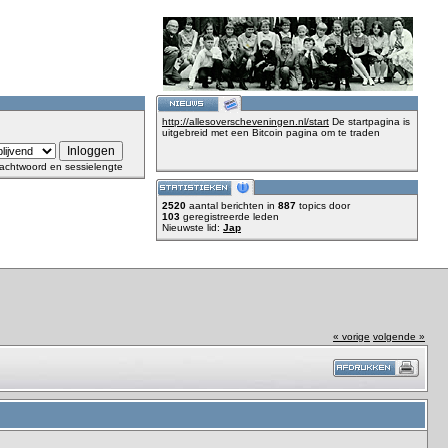
http://allesoverscheveningen.nl/start
De startpagina is
uitgebreid met een Bitcoin pagina om te traden
achtwoord en sessielengte
2520
aantal berichten in
887
topics door
103
geregistreerde leden
Nieuwste lid:
Jap
« vorige
volgende »