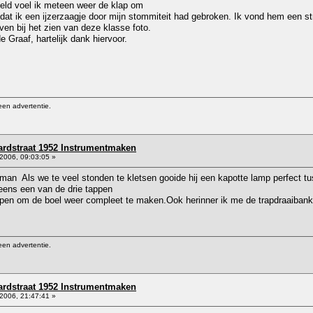
veld voel ik meteen weer de klap om
dat ik een ijzerzaagje door mijn stommiteit had gebroken. Ik vond hem een st
oven bij het zien van deze klasse foto.
 Graaf, hartelijk dank hiervoor.
een advertentie.
rdstraat 1952 Instrumentmaken
2006, 09:03:05 »
an Als we te veel stonden te kletsen gooide hij een kapotte lamp perfect tu
 eens een van de drie tappen
pen om de boel weer compleet te maken.Ook herinner ik me de trapdraaibanke
een advertentie.
rdstraat 1952 Instrumentmaken
2006, 21:47:41 »