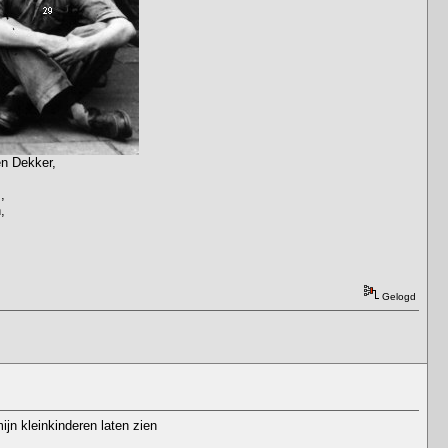
en Dekker,
,
,
Gelogd
ijn kleinkinderen laten zien