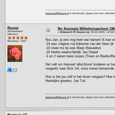
www.snuffelbeurs.nl
is vernieuwd, plaats snel een adverten
Roosje
Re: Koningin Wilhelminaschool 1963
Administrator
«
Antwoord #6 Gepost op:
06-04-2006, 14:04:
Directeur
Nou Jan, jij wist nog heel wat namen! Ik kan 
Berichten: 1081
-24 was volgens mij Adrienne van der Veen (ik w
-10 staat me bij was Marjo Beeuwkes
-16 heette waarschijnlijk Jan Stapel
-1 en 2 waren twee zusjes (Trees en Beebs/B
Het valt om hoeveel 'allochtone' kinderen er to
vergeefs naar Dick Jol, onze meest beroemde k
Hoe is het jou zelf in het leven vergaan? Hoe i
Hartelijke groeten, Jan Tuit
www.snuffelbeurs.nl
is vernieuwd, plaats snel een adverten
Pagina's:
[
1
]