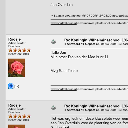
Jan Overduin
«
Laatste verandering: 06-04-2006, 14:08:20 door webma
www.snuffelbeurs.nl
is vernieuwd, plaats snel een adverten
Roosje
Re: Koningin Wilhelminaschool 1963
Administrator
«
Antwoord #1 Gepost op:
06-04-2006, 13:54:
Directeur
Hallo Jan
Berichten: 1081
Mijn broer Dio van der Mee is nr 11 .
Mvg.Sam Teske
www.snuffelbeurs.nl
is vernieuwd, plaats snel een adverten
Roosje
Re: Koningin Wilhelminaschool 1963
Administrator
«
Antwoord #2 Gepost op:
06-04-2006, 13:55:
Directeur
Het was erg leuk om deze klassefoto weer een
Berichten: 1081
aan Jan Overduin voor de plaatsing van de fot
Gr Jan Tuit