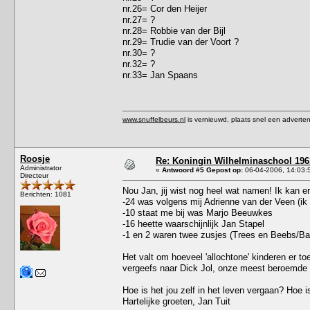
nr.26= Cor den Heijer
nr.27= ?
nr.28= Robbie van der Bijl
nr.29= Trudie van der Voort ?
nr.30= ?
nr.32= ?
nr.33= Jan Spaans
www.snuffelbeurs.nl
is vernieuwd, plaats snel een adverten
Roosje
Re: Koningin Wilhelminaschool 1963
Administrator
«
Antwoord #5 Gepost op:
06-04-2006, 14:03:
Directeur
Nou Jan, jij wist nog heel wat namen! Ik kan 
Berichten: 1081
-24 was volgens mij Adrienne van der Veen (ik w
-10 staat me bij was Marjo Beeuwkes
-16 heette waarschijnlijk Jan Stapel
-1 en 2 waren twee zusjes (Trees en Beebs/B
Het valt om hoeveel 'allochtone' kinderen er to
vergeefs naar Dick Jol, onze meest beroemde k
Hoe is het jou zelf in het leven vergaan? Hoe i
Hartelijke groeten, Jan Tuit