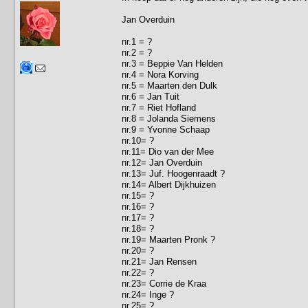
Jan Overduin
nr.1 = ?
nr.2 = ?
nr.3 = Beppie Van Helden
nr.4 = Nora Korving
nr.5 = Maarten den Dulk
nr.6 = Jan Tuit
nr.7 = Riet Hofland
nr.8 = Jolanda Siemens
nr.9 = Yvonne Schaap
nr.10= ?
nr.11= Dio van der Mee
nr.12= Jan Overduin
nr.13= Juf. Hoogenraadt ?
nr.14= Albert Dijkhuizen
nr.15= ?
nr.16= ?
nr.17= ?
nr.18= ?
nr.19= Maarten Pronk ?
nr.20= ?
nr.21= Jan Rensen
nr.22= ?
nr.23= Corrie de Kraa
nr.24= Inge ?
nr.25= ?