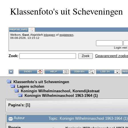
Klassenfoto's uit Scheveningen
Welkom,
Gast
. Alsjeblieft
inloggen
of
registreren
.
06-08-2026, 13:15:12
Login met
Zoek:
Geavanceerd zoek
Klassenfoto's uit Scheveningen
Lagere scholen
Koningin Wilhelminaschool, Korendijkstraat
Koningin Wilhelminaschool 1963-1964 (1)
Pagina's:
[
1
]
Auteur
Topic: Koningin Wilhelminaschool 1963-1964 (1
Roosje