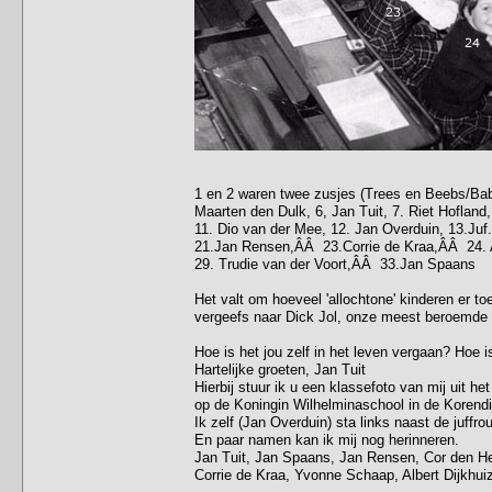
1 en 2 waren twee zusjes (Trees en Beebs/Bab
Maarten den Dulk, 6, Jan Tuit, 7. Riet Hofla
11. Dio van der Mee, 12. Jan Overduin, 13.Juf
21.Jan Rensen,ÂÂ 23.Corrie de Kraa,ÂÂ 24. Ad
29. Trudie van der Voort,ÂÂ 33.Jan Spaans
Het valt om hoeveel 'allochtone' kinderen er to
vergeefs naar Dick Jol, onze meest beroemde k
Hoe is het jou zelf in het leven vergaan? Hoe i
Hartelijke groeten, Jan Tuit
Hierbij stuur ik u een klassefoto van mij uit het
op de Koningin Wilhelminaschool in de Korendij
Ik zelf (Jan Overduin) sta links naast de juffro
En paar namen kan ik mij nog herinneren.
Jan Tuit, Jan Spaans, Jan Rensen, Cor den Hey
Corrie de Kraa, Yvonne Schaap, Albert Dijkhu