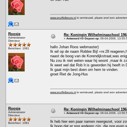
www.snuffelbeurs.nl
is vernieuwd, plaats snel een adverten
Roosje
Re: Koningin Wilhelminaschool 1963
Administrator
«
Antwoord #3 Gepost op:
06-04-2006, 13:55:
Directeur
hallo Johan Roos webmaster)
Berichten: 1081
Ik wil op de naam Robbie Bijl =nr.28 reageren,
naast de boog van de Korendijkstraat,was enigs
Nu zou ik niet weten waar hij woont ,maar ik za
Ik weet wel dat Rob Ir.is geworden hij heeft in 
Ik gaat mijn best doen om hem te vinden.
groet Riet de Jong-Hus
www.snuffelbeurs.nl
is vernieuwd, plaats snel een adverten
Roosje
Re: Koningin Wilhelminaschool 1963
Administrator
«
Antwoord #4 Gepost op:
06-04-2006, 13:56:
Directeur
Ik heb hier een paar namen neergezet, voor zov
Berichten: 1081
Ik hoop dat er nog anderen zijn, die nog even w