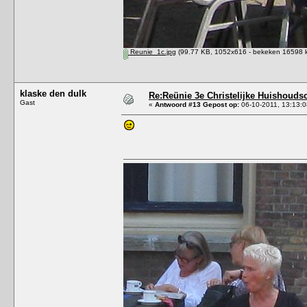
Reunie_1c.jpg
(99.77 KB, 1052x616 - bekeken 16598 k
klaske den dulk
Re:Reünie 3e Christelijke Huishouds
Gast
«
Antwoord #13 Gepost op:
06-10-2011, 13:13:0