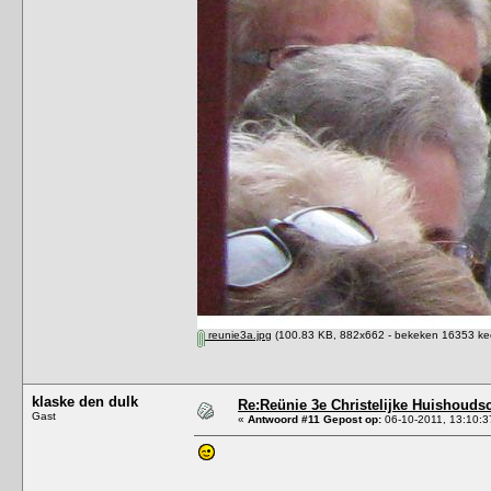
reunie3a.jpg
(100.83 KB, 882x662 - bekeken 16353 kee
klaske den dulk
Re:Reünie 3e Christelijke Huishouds
Gast
«
Antwoord #11 Gepost op:
06-10-2011, 13:10:3