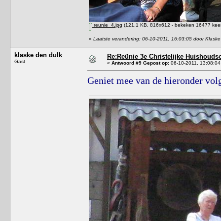
reunie_4.jpg
(121.1 KB, 816x612 - bekeken 16477 keer
«
Laatste verandering: 06-10-2011, 16:03:05 door Klaske
klaske den dulk
Re:Reünie 3e Christelijke Huishouds
Gast
«
Antwoord #9 Gepost op:
06-10-2011, 13:08:04
Geniet mee van de hieronder volg