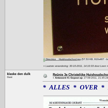
Directrice__Huishoudschool.jpg
(57.53 KB, 910x467 - b
«
Laatste verandering: 30-10-2011, 14:10:33 door Leen
klaske den dulk
Reünie 3e Christelijke Huishoudscho
Gast
«
Antwoord #1 Gepost op:
27-09-2011, 21:45:24
* ALLES * OVER *