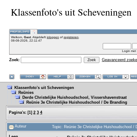
Klassenfoto's uit Scheveningen
Welkom,
Gast
. Alsjeblieft
inloggen
of
registreren
.
08-08-2026, 22:11:47
Login met
Zoek:
Geavanceerd zoek
Klassenfoto's uit Scheveningen
Reünies
Derde Christelijke Huishoudschool, Vissershavenstraat
Reünie 3e Christelijke Huishoudschool / De Branding
Pagina's:
[
1
]
2
3
4
Auteur
Topic: Reünie 3e Christelijke Huishoudschool /
Leen