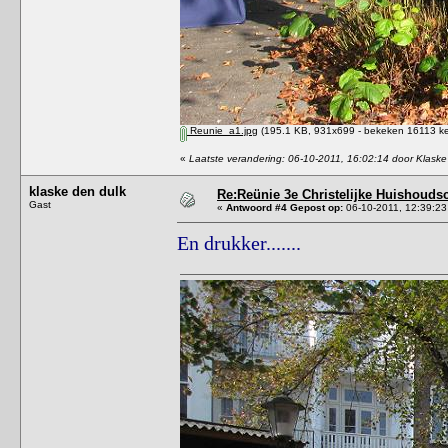
Reunie_a1.jpg
(195.1 KB, 931x699 - bekeken 16113 ke
«
Laatste verandering: 06-10-2011, 16:02:14 door Klaske
klaske den dulk
Re:Reünie 3e Christelijke Huishouds
Gast
«
Antwoord #4 Gepost op:
06-10-2011, 12:39:23
En drukker.......