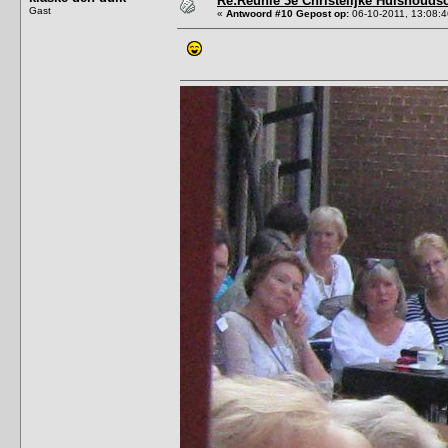
Re:Reünie 3e Christelijke Huishouds
Gast
«
Antwoord #10 Gepost op:
06-10-2011, 13:08:4