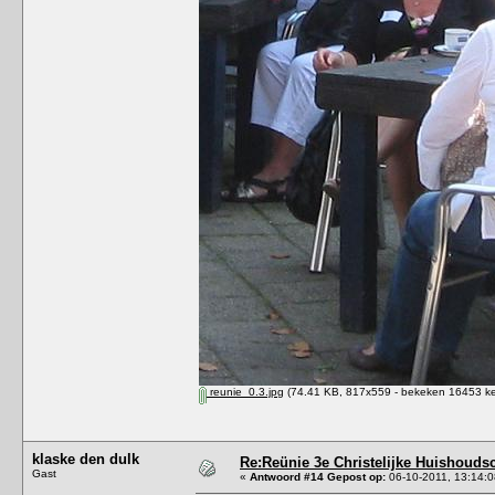
reunie_0.3.jpg
(74.41 KB, 817x559 - bekeken 16453 ke
klaske den dulk
Re:Reünie 3e Christelijke Huishouds
Gast
«
Antwoord #14 Gepost op:
06-10-2011, 13:14:0