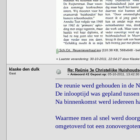
Sch.Crt._Reuenieverhaal.jpg
(110.38 KB, 568x648 - be
«
Laatste verandering: 30-10-2011, 22:04:27 door Klaske
klaske den dulk
Re: Reünie 3e Christelijke Huishouds
Gast
«
Antwoord #2 Gepost op:
05-10-2011, 13:42:30
De reunie werd gehouden in de N
De inlooptijd was gepland tussen
Na binnenkomst werd iedereen hart
Waarmee men al snel werd doorge
omgetoverd tot een zonovergoten