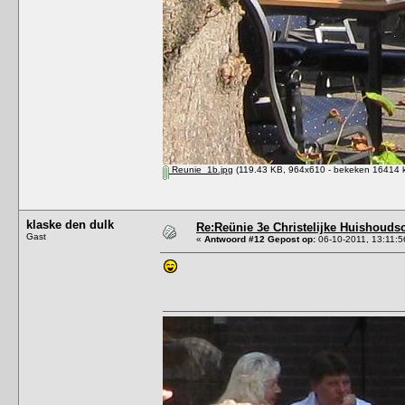
Reunie_1b.jpg
(119.43 KB, 964x610 - bekeken 16414 k
klaske den dulk
Re:Reünie 3e Christelijke Huishouds
Gast
«
Antwoord #12 Gepost op:
06-10-2011, 13:11:5