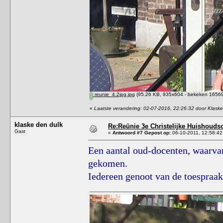
reunie_4.2jpg.jpg
(95.26 KB, 935x604 - bekeken 16569 
«
Laatste verandering: 02-07-2016, 22:26:32 door Klask
klaske den dulk
Re:Reünie 3e Christelijke Huishouds
Gast
«
Antwoord #7 Gepost op:
06-10-2011, 12:58:42
Een aantal oud-docenten, waarvan
gekomen.
Iedereen genoot van de toespraa