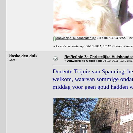
aanwezige_ouddocenten.jpg
(117.86 KB, 947x627 - be
«
Laatste verandering: 30-10-2011, 18:12:44 door Klaske
klaske den dulk
Re:Reünie 3e Christelijke Huishouds
Gast
«
Antwoord #8 Gepost op:
06-10-2011, 13:01:41
Docente Trijnie van Spanning hee
welkom, waarvan sommige ondanks
middag voor geen goud hadden w