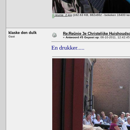
reunie_2.jpg
(182.63 KB, 882x662 - bekeken 16400 kee
klaske den dulk
Re:Reünie 3e Christelijke Huishouds
Gast
«
Antwoord #5 Gepost op:
06-10-2011, 12:42:45
En drukker.....