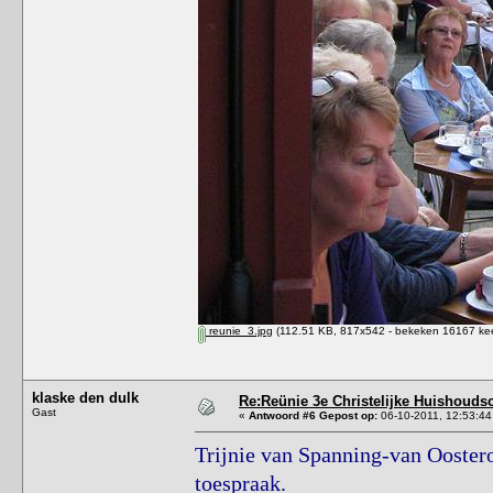
reunie_3.jpg
(112.51 KB, 817x542 - bekeken 16167 kee
klaske den dulk
Re:Reünie 3e Christelijke Huishouds
Gast
«
Antwoord #6 Gepost op:
06-10-2011, 12:53:44
Trijnie van Spanning-van Ooster
toespraak.