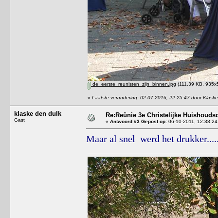
de_eerste_reunisten_zijn_binnen.jpg
(111.39 KB, 935x5
«
Laatste verandering: 02-07-2016, 22:25:47 door Klask
klaske den dulk
Re:Reünie 3e Christelijke Huishouds
Gast
«
Antwoord #3 Gepost op:
06-10-2011, 12:38:24
Maar al snel werd het drukker.....