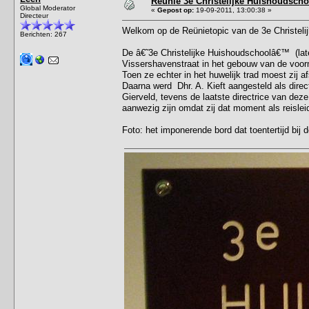
Reünie 3e Christelijke Huishoudscho
Global Moderator
«
Gepost op:
19-09-2011, 13:00:38 »
Directeur
Welkom op de Reünietopic van de 3e Christeli
Berichten: 267
De â€˜3e Christelijke Huishoudschoolâ€™ (la
Vissershavenstraat in het gebouw van de voor
Toen ze echter in het huwelijk trad moest zij 
Daarna werd Dhr. A. Kieft aangesteld als dire
Gierveld, tevens de laatste directrice van dez
aanwezig zijn omdat zij dat moment als reisleids
Foto: het imponerende bord dat toentertijd bij 