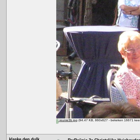
reunie3b.jpg
(94.47 KB, 860x627 - bekeken 16671 keer
klaske den dulk