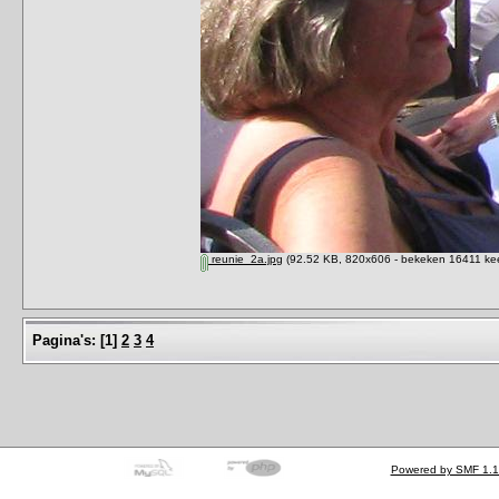
reunie_2a.jpg
(92.52 KB, 820x606 - bekeken 16411 kee
Pagina's:
[
1
]
2
3
4
Powered by SMF 1.1