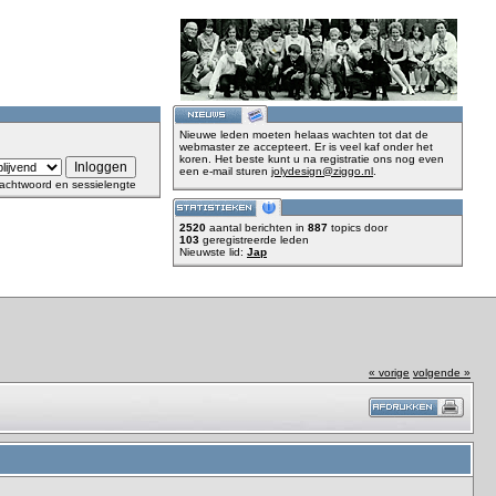
Nieuwe leden moeten helaas wachten tot dat de
webmaster ze accepteert. Er is veel kaf onder het
koren. Het beste kunt u na registratie ons nog even
een e-mail sturen
jolydesign@ziggo.nl
.
achtwoord en sessielengte
2520
aantal berichten in
887
topics door
103
geregistreerde leden
Nieuwste lid:
Jap
« vorige
volgende »