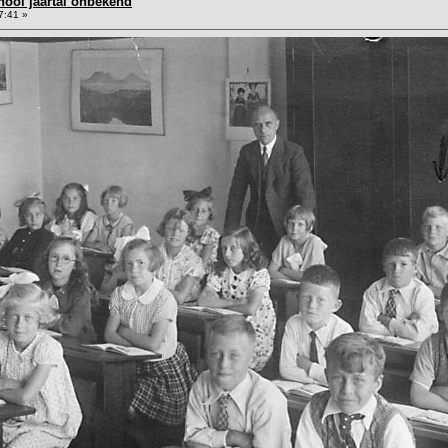
ool jaartal onbekend
7:41 »