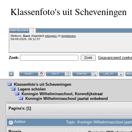
Klassenfoto's uit Scheveningen
Welkom,
Gast
. Alsjeblieft
inloggen
of
registreren
.
09-08-2026, 09:11:57
Zoek:
Geavanceerd zoek
Klassenfoto's uit Scheveningen
Lagere scholen
Koningin Wilhelminaschool, Korendijkstraat
Koningin Wilhelminaschool jaartal onbekend
Pagina's:
[
1
]
Auteur
Topic: Koningin Wilhelminaschool jaar
Roosje