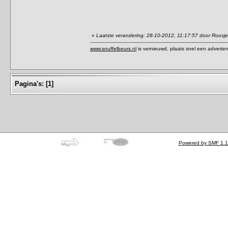
«
Laatste verandering: 28-10-2012, 11:17:57 door Roosje
www.snuffelbeurs.nl
is vernieuwd, plaats snel een adverten
Pagina's:
[
1
]
Powered by SMF 1.1