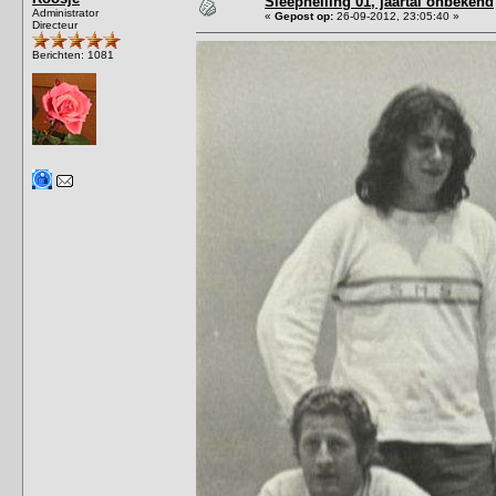
Sleephelling 01, jaartal onbekend
Administrator
«
Gepost op:
26-09-2012, 23:05:40 »
Directeur
Berichten: 1081