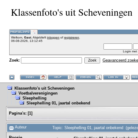
Klassenfoto's uit Scheveningen
Welkom,
Gast
. Alsjeblieft
inloggen
of
registreren
.
06-08-2026, 13:12:45
Login met
Zoek:
Geavanceerd zoek
Klassenfoto's uit Scheveningen
Voetbalverenigingen
Sleephelling
Sleephelling 01, jaartal onbekend
Pagina's:
[
1
]
Auteur
Topic: Sleephelling 01, jaartal onbekend (gelez
Roosje