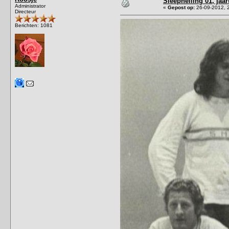
Sleephelling 01, jaa
Administrator
«
Gepost op:
26-09-2012, 
Directeur
Berichten: 1081