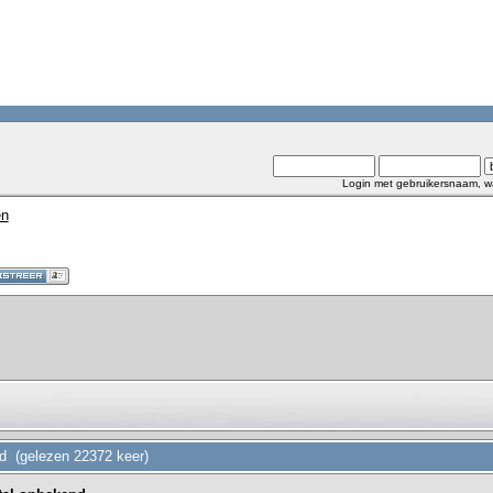
Login met gebruikersnaam, w
en
nd (gelezen 22372 keer)