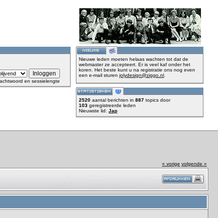
Nieuwe leden moeten helaas wachten tot dat de
webmaster ze accepteert. Er is veel kaf onder het
koren. Het beste kunt u na registratie ons nog even
een e-mail sturen
jolydesign@ziggo.nl
.
achtwoord en sessielengte
2520
aantal berichten in
887
topics door
103
geregistreerde leden
Nieuwste lid:
Jap
« vorige
volgende »