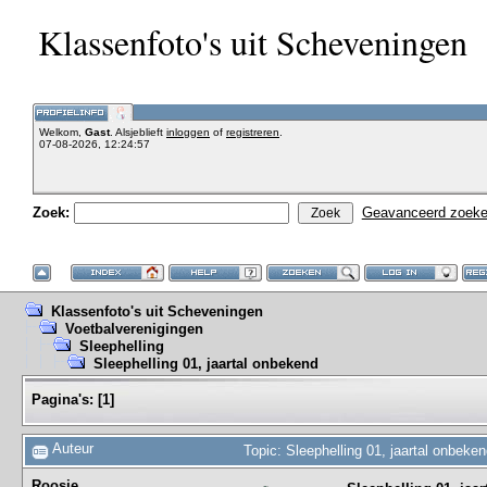
Klassenfoto's uit Scheveningen
Welkom,
Gast
. Alsjeblieft
inloggen
of
registreren
.
07-08-2026, 12:24:57
Zoek:
Geavanceerd zoek
Klassenfoto's uit Scheveningen
Voetbalverenigingen
Sleephelling
Sleephelling 01, jaartal onbekend
Pagina's:
[
1
]
Auteur
Topic: Sleephelling 01, jaartal onbeke
Roosje