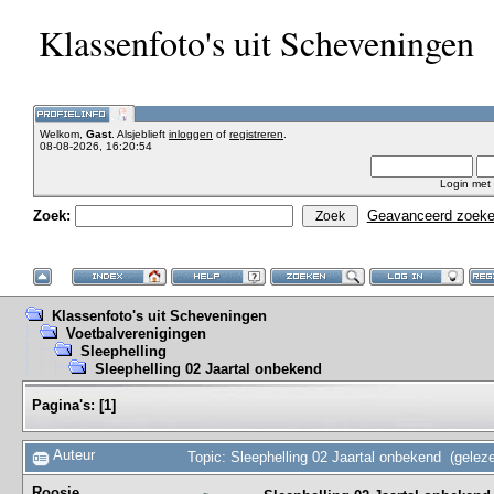
Klassenfoto's uit Scheveningen
Welkom,
Gast
. Alsjeblieft
inloggen
of
registreren
.
08-08-2026, 16:20:54
Login met
Zoek:
Geavanceerd zoek
Klassenfoto's uit Scheveningen
Voetbalverenigingen
Sleephelling
Sleephelling 02 Jaartal onbekend
Pagina's:
[
1
]
Auteur
Topic: Sleephelling 02 Jaartal onbekend (gelez
Roosje