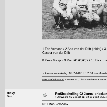
1 Fob Verbaan / 2 Aad van der Drift (leider) / 3
Casper van der Drift
8 Kees Vooijs / 9 Piet â€¦â€¦â€¦.? / 10 Dick B
«
Laatste verandering: 28-10-2012, 11:18:30 door Roosje
www.snuffelbeurs.nl
is vernieuwd, plaats snel een adverten
dicky
Re:Sleephelling 02 Jaartal onbeke
Gast
«
Antwoord #1 Gepost op:
03-10-2012, 20:24
Nr 1 Bob Verbaan?