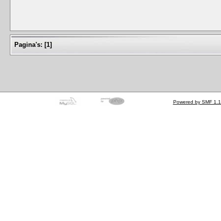
Pagina's:
[
1
]
Powered by SMF 1.1