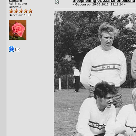
Sleephelling 02 Jaartal onbekend
Administrator
«
Gepost op:
26-09-2012, 23:11:24 »
Directeur
Berichten: 1081