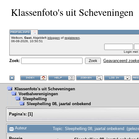
Klassenfoto's uit Scheveningen
Welkom,
Gast
. Alsjeblieft
inloggen
of
registreren
.
06-08-2026, 10:50:51
Login met
Zoek:
Geavanceerd zoek
Klassenfoto's uit Scheveningen
Voetbalverenigingen
Sleephelling
Sleephelling 08, jaartal onbekend
Pagina's:
[
1
]
Auteur
Topic: Sleephelling 08, jaartal onbekend (gelez
Roosje