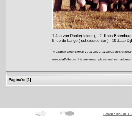
1 Jan van Raalte( leider ), 2 Koos Batenbur
9 Ice de Lange ( scheidsrechter ), 10 Jaap D
«
Laatste verandering: 10-11-2012, 11:20:22 door Roosje
www.snuffelbeurs.nl
is vernieuwd, plaats snel een adverten
Pagina's:
[
1
]
Powered by SMF 1.1