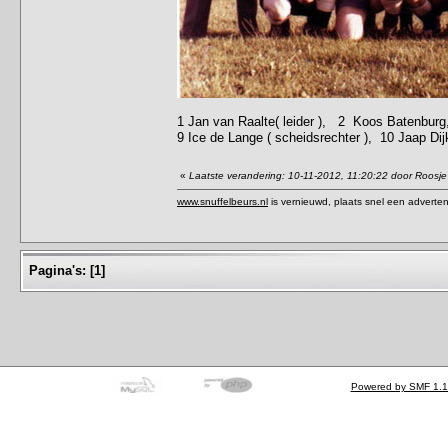
1 Jan van Raalte( leider ), 2 Koos Batenbur
9 Ice de Lange ( scheidsrechter ), 10 Jaap D
«
Laatste verandering: 10-11-2012, 11:20:22 door Roosje
www.snuffelbeurs.nl
is vernieuwd, plaats snel een adverten
Pagina's:
[
1
]
Powered by SMF 1.1