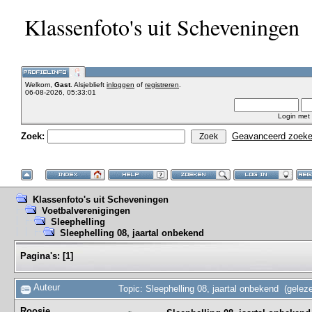
Klassenfoto's uit Scheveningen
Welkom,
Gast
. Alsjeblieft
inloggen
of
registreren
.
06-08-2026, 05:33:01
Login met
Zoek:
Geavanceerd zoek
Klassenfoto's uit Scheveningen
Voetbalverenigingen
Sleephelling
Sleephelling 08, jaartal onbekend
Pagina's:
[
1
]
Auteur
Topic: Sleephelling 08, jaartal onbekend (gelez
Roosje