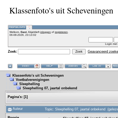
Klassenfoto's uit Scheveningen
Welkom,
Gast
. Alsjeblieft
inloggen
of
registreren
.
06-08-2026, 23:13:02
Login met
Zoek:
Geavanceerd zoek
Klassenfoto's uit Scheveningen
Voetbalverenigingen
Sleephelling
Sleephelling 07, jaartal onbekend
Pagina's:
[
1
]
Auteur
Topic: Sleephelling 07, jaartal onbekend (gelez
Roosje