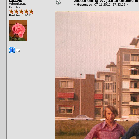
Sleephelling 07, jaartal onbekend
Administrator
«
Gepost op:
07-11-2012, 17:33:27 »
Directeur
Berichten: 1081