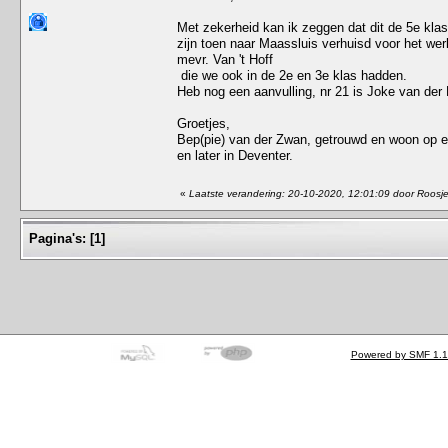
Met zekerheid kan ik zeggen dat dit de 5e klas
zijn toen naar Maassluis verhuisd voor het wer
mevr. Van 't Hoff
die we ook in de 2e en 3e klas hadden.
Heb nog een aanvulling, nr 21 is Joke van der 
Groetjes,
Bep(pie) van der Zwan, getrouwd en woon op ee
en later in Deventer.
«
Laatste verandering: 20-10-2020, 12:01:09 door Roosj
Pagina's:
[
1
]
Powered by SMF 1.1