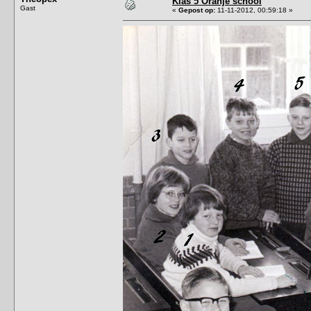
Klas 5 Oranje school
Gast
«
Gepost op:
11-11-2012, 00:59:18 »