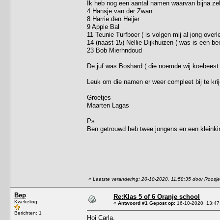
Ik heb nog een aantal namen waarvan bijna ze
4 Hansje van der Zwan
8 Harrie den Heijer
9 Appie Bal
11 Teunie Turfboer ( is volgen mij al jong overl
14 (naast 15) Nellie Dijkhuizen ( was is een bee
23 Bob Mierhndoud
De juf was Boshard ( die noemde wij koebeest 
Leuk om die namen er weer compleet bij te krij
Groetjes
Maarten Lagas
Ps
Ben getrouwd heb twee jongens en een kleinki
«
Laatste verandering: 20-10-2020, 11:58:35 door Roosje
Bep
Re:Klas 5 of 6 Oranje school
Kwekeling
«
Antwoord #1 Gepost op:
16-10-2020, 13:47
Berichten: 1
Hoi Carla,