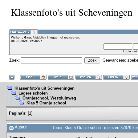
Klassenfoto's uit Scheveningen
Welkom,
Gast
. Alsjeblieft
inloggen
of
registreren
.
06-08-2026, 15:36:26
Login met
Zoek:
Geavanceerd zoek
Klassenfoto's uit Scheveningen
Lagere scholen
Oranjeschool, Westduinweg
Klas 5 Oranje school
Pagina's:
[
1
]
Auteur
Topic: Klas 5 Oranje school (gelezen 37679 kee
Theopex