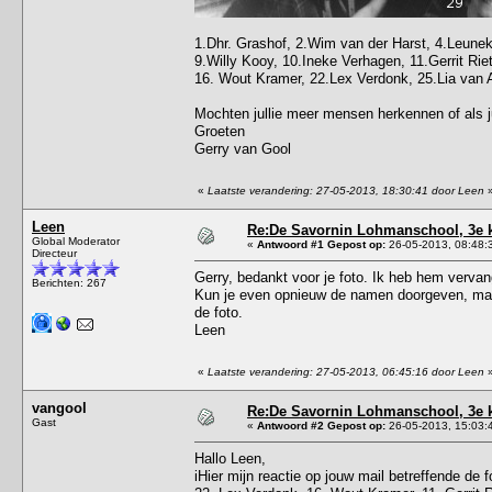
1.Dhr. Grashof, 2.Wim van der Harst, 4.Leunek
9.Willy Kooy, 10.Ineke Verhagen, 11.Gerrit Riet
16. Wout Kramer, 22.Lex Verdonk, 25.Lia van A
Mochten jullie meer mensen herkennen of als jull
Groeten
Gerry van Gool
«
Laatste verandering: 27-05-2013, 18:30:41 door Leen
Leen
Re:De Savornin Lohmanschool, 3e k
Global Moderator
«
Antwoord #1 Gepost op:
26-05-2013, 08:48:
Directeur
Gerry, bedankt voor je foto. Ik heb hem vervan
Berichten: 267
Kun je even opnieuw de namen doorgeven, maar
de foto.
Leen
«
Laatste verandering: 27-05-2013, 06:45:16 door Leen
vangool
Re:De Savornin Lohmanschool, 3e k
Gast
«
Antwoord #2 Gepost op:
26-05-2013, 15:03:
Hallo Leen,
iHier mijn reactie op jouw mail betreffende de