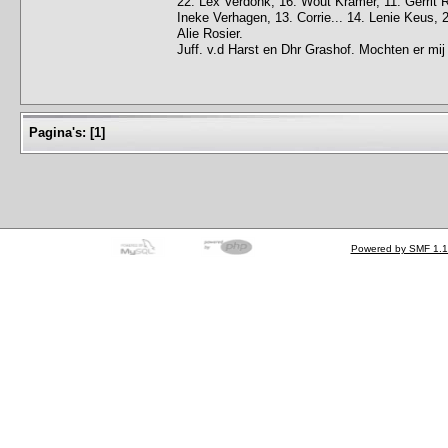
22. Lex Verdonk, 16. Wout Kramer, 11. Gerrit R
Ineke Verhagen, 13. Corrie... 14. Lenie Keus, 2
Alie Rosier.
Juff. v.d Harst en Dhr Grashof. Mochten er mi
Pagina's:
[
1
]
Powered by SMF 1.1