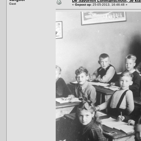
De Savornin Lohmanschool, 3e kla
Gast
«
Gepost op:
25-05-2013, 16:46:48 »