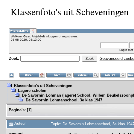
Klassenfoto's uit Scheveningen
Welkom,
Gast
. Alsjeblieft
inloggen
of
registreren
.
08-08-2026, 08:13:00
Login met
Zoek:
Geavanceerd zoek
Klassenfoto's uit Scheveningen
Lagere scholen
De Savornin Lohman (lagere) School, Willem Beukelszoonpl
De Savornin Lohmanschool, 3e klas 1947
Pagina's:
[
1
]
Auteur
Topic: De Savornin Lohmanschool, 3e klas 194
vangool