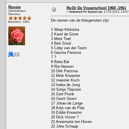
Roosje
Re:Dr De Visserschool 1960 -1961
Administrator
«
Antwoord #1 Gepost op:
17-02-2013, 23:07
Directeur
De namen van de klasgenoten zijn:
Berichten: 1081
1 Wiepi Kleinstra
2 Karel de Groot
3 Ment Toet
4 Bert Smid
5 Coby van der Toorn
6 Gezina Piersma
7 ?
8 Belia Bal
9 Ria Hausen
10 Dirk Piersma
11 Mink Knoester
12 meester Koch
13 Ineke de Jong
14 Sonja Thijssen
15 Gert Pronk
16 Gerrit Storm
17 Johan de Lange
18 Krijn van de Plas
19 Eddie Knoester
20 Dick Visser ?
21 Annemarie ten Hoven
22 Joke Schaap