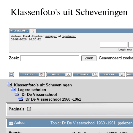
Klassenfoto's uit Scheveningen
Welkom,
Gast
. Alsjeblieft
inloggen
of
registreren
.
08-08-2026, 14:35:42
Login met
Zoek:
Geavanceerd zoek
Klassenfoto's uit Scheveningen
Lagere scholen
Dr De Visserschool
Dr De Visserschool 1960 -1961
Pagina's:
[
1
]
Auteur
Topic: Dr De Visserschool 1960 -1961 (gelezen
Roosje