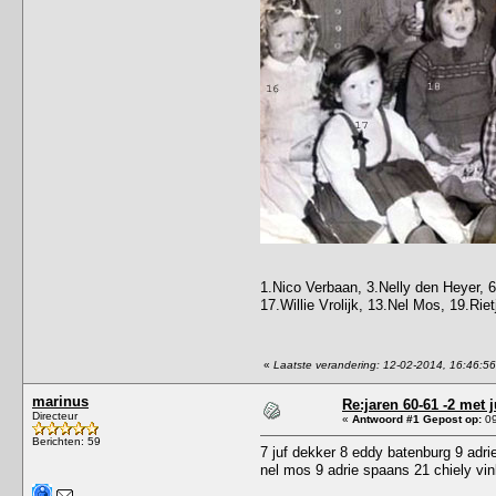
1.Nico Verbaan, 3.Nelly den Heyer, 
17.Willie Vrolijk, 13.Nel Mos, 19.Ri
«
Laatste verandering: 12-02-2014, 16:46:5
marinus
Re:jaren 60-61 -2 met 
Directeur
«
Antwoord #1 Gepost op:
09
Berichten: 59
7 juf dekker 8 eddy batenburg 9 adrie
nel mos 9 adrie spaans 21 chiely vi