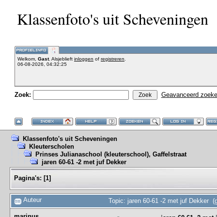
Klassenfoto's uit Scheveningen
Welkom,
Gast
. Alsjeblieft
inloggen
of
registreren
.
06-08-2026, 04:32:25
Zoek:
Geavanceerd zoek
Klassenfoto's uit Scheveningen
Kleuterscholen
Prinses Julianaschool (kleuterschool), Gaffelstraat
jaren 60-61 -2 met juf Dekker
Pagina's:
[
1
]
Auteur
Topic: jaren 60-61 -2 met juf Dekker (
marinus