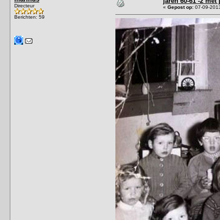
jaren 60-61 -2 met 
Directeur
«
Gepost op:
07-09-2013
Berichten: 59