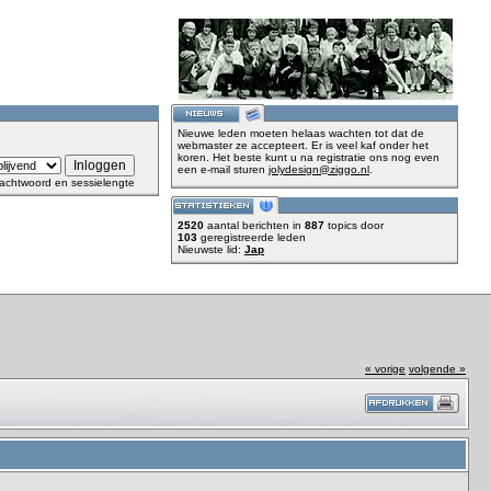
Nieuwe leden moeten helaas wachten tot dat de
webmaster ze accepteert. Er is veel kaf onder het
koren. Het beste kunt u na registratie ons nog even
een e-mail sturen
jolydesign@ziggo.nl
.
achtwoord en sessielengte
2520
aantal berichten in
887
topics door
103
geregistreerde leden
Nieuwste lid:
Jap
« vorige
volgende »