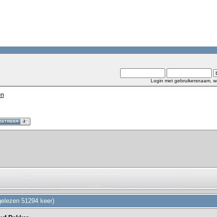
Login met gebruikersnaam, w
en
gelezen 51294 keer)