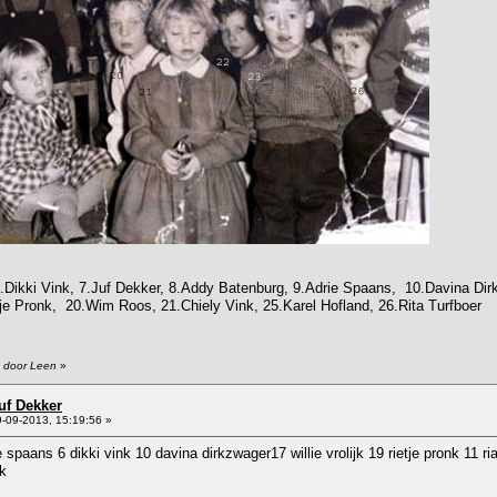
6.Dikki Vink, 7.Juf Dekker, 8.Addy Batenburg, 9.Adrie Spaans, 10.Davina Dirk
etje Pronk, 20.Wim Roos, 21.Chiely Vink, 25.Karel Hofland, 26.Rita Turfboer
6 door Leen
»
juf Dekker
-09-2013, 15:19:56 »
 spaans 6 dikki vink 10 davina dirkzwager17 willie vrolijk 19 rietje pronk 11 r
nk