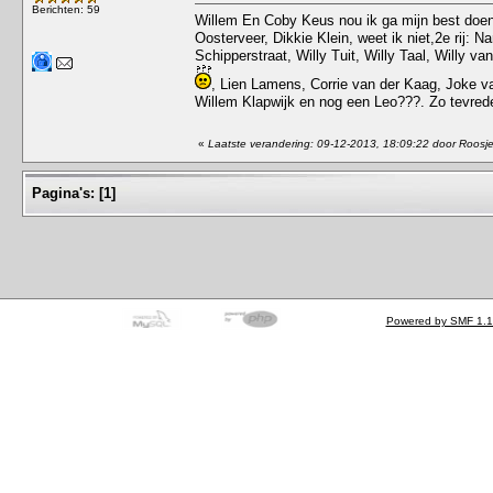
Berichten: 59
Willem En Coby Keus nou ik ga mijn best doen 
Oosterveer, Dikkie Klein, weet ik niet,2e rij:
Schipperstraat, Willy Tuit, Willy Taal, Willy va
, Lien Lamens, Corrie van der Kaag, Joke va
Willem Klapwijk en nog een Leo???. Zo tevrede
«
Laatste verandering: 09-12-2013, 18:09:22 door Roosj
Pagina's:
[
1
]
Powered by SMF 1.1