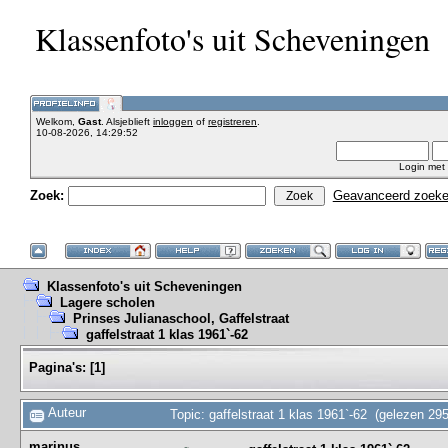
Klassenfoto's uit Scheveningen
Welkom,
Gast
. Alsjeblieft
inloggen
of
registreren
.
10-08-2026, 14:29:52
Login met
Zoek:
Geavanceerd zoek
Klassenfoto's uit Scheveningen
Lagere scholen
Prinses Julianaschool, Gaffelstraat
gaffelstraat 1 klas 1961`-62
Pagina's:
[
1
]
Auteur
Topic: gaffelstraat 1 klas 1961`-62 (gelezen 29
marinus