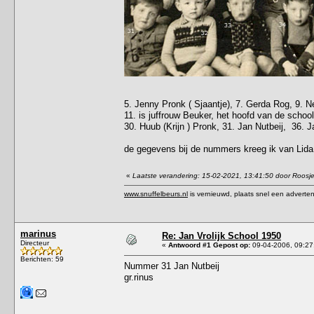
5. Jenny Pronk ( Sjaantje), 7. Gerda Rog, 9. Ne
11. is juffrouw Beuker, het hoofd van de school
30. Huub (Krijn ) Pronk, 31. Jan Nutbeij, 36.
de gegevens bij de nummers kreeg ik van Lida
«
Laatste verandering: 15-02-2021, 13:41:50 door Roosj
www.snuffelbeurs.nl
is vernieuwd, plaats snel een adverten
marinus
Re: Jan Vrolijk School 1950
Directeur
«
Antwoord #1 Gepost op:
09-04-2006, 09:27
Berichten: 59
Nummer 31 Jan Nutbeij
gr.rinus