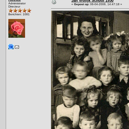
Jan Vrolijk School 1950
Administrator
«
Gepost op:
06-04-2006, 14:47:18 »
Directeur
Berichten: 1081