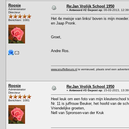
Roosje
Re:Jan Vrolijk School 1950
Administrator
«
Antwoord #2 Gepost op:
06-09-2013, 12:39
Directeur
Het 4e meisje van links/ boven is mijn moeder
Berichten: 1081
en Jaap Pronk.
Groet,
Andre Ros.
www.snuffelbeurs.nl
is vernieuwd, plaats snel een adverten
Roosje
Re:Jan Vrolijk School 1950
Administrator
«
Antwoord #3 Gepost op:
15-02-2021, 13:39
Directeur
Heel leuk om een foto van mijn kleuterschool t
Berichten: 1081
Nr. 11 is juffrouw Beuker, het hoofd van de sch
Vriendelijke groeten,
Nell van Spronsen-van der Kruk