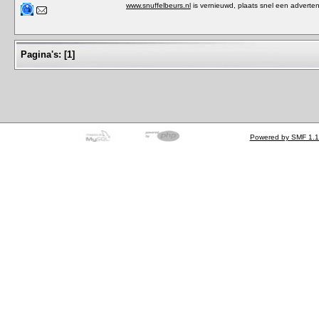
www.snuffelbeurs.nl
is vernieuwd, plaats snel een adverten
Pagina's:
[
1
]
Powered by SMF 1.1