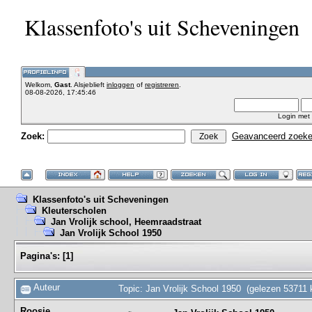
Klassenfoto's uit Scheveningen
Welkom,
Gast
. Alsjeblieft
inloggen
of
registreren
.
08-08-2026, 17:45:46
Login met
Zoek:
Geavanceerd zoek
Klassenfoto's uit Scheveningen
Kleuterscholen
Jan Vrolijk school, Heemraadstraat
Jan Vrolijk School 1950
Pagina's:
[
1
]
Auteur
Topic: Jan Vrolijk School 1950 (gelezen 53711 
Roosje