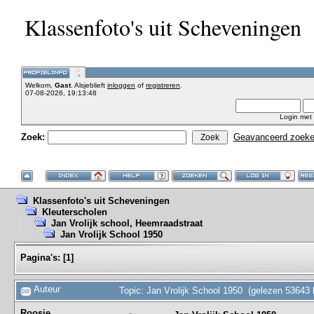
Klassenfoto's uit Scheveningen
Welkom,
Gast
. Alsjeblieft
inloggen
of
registreren
.
07-08-2026, 19:13:48
Login met
Zoek:
Geavanceerd zoek
Klassenfoto's uit Scheveningen
Kleuterscholen
Jan Vrolijk school, Heemraadstraat
Jan Vrolijk School 1950
Pagina's:
[
1
]
Auteur
Topic: Jan Vrolijk School 1950 (gelezen 53643 
Roosje