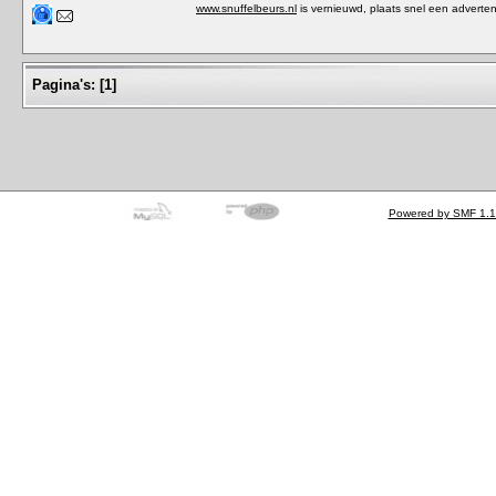
www.snuffelbeurs.nl
is vernieuwd, plaats snel een adverten
Pagina's:
[
1
]
Powered by SMF 1.1