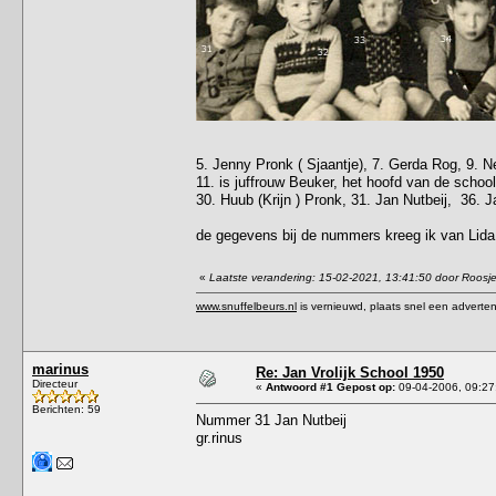
5. Jenny Pronk ( Sjaantje), 7. Gerda Rog, 9. Ne
11. is juffrouw Beuker, het hoofd van de school
30. Huub (Krijn ) Pronk, 31. Jan Nutbeij, 36.
de gegevens bij de nummers kreeg ik van Lida
«
Laatste verandering: 15-02-2021, 13:41:50 door Roosj
www.snuffelbeurs.nl
is vernieuwd, plaats snel een adverten
marinus
Re: Jan Vrolijk School 1950
Directeur
«
Antwoord #1 Gepost op:
09-04-2006, 09:27
Berichten: 59
Nummer 31 Jan Nutbeij
gr.rinus