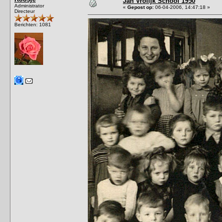
Jan Vrolijk School 1950
Administrator
«
Gepost op:
06-04-2006, 14:47:18 »
Directeur
Berichten: 1081