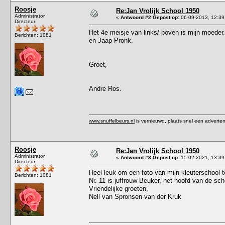
Roosje
Re:Jan Vrolijk School 1950
Administrator
«
Antwoord #2 Gepost op:
06-09-2013, 12:39
Directeur
Het 4e meisje van links/ boven is mijn moeder
Berichten: 1081
en Jaap Pronk.
Groet,
Andre Ros.
www.snuffelbeurs.nl
is vernieuwd, plaats snel een adverten
Roosje
Re:Jan Vrolijk School 1950
Administrator
«
Antwoord #3 Gepost op:
15-02-2021, 13:39
Directeur
Heel leuk om een foto van mijn kleuterschool t
Berichten: 1081
Nr. 11 is juffrouw Beuker, het hoofd van de sch
Vriendelijke groeten,
Nell van Spronsen-van der Kruk