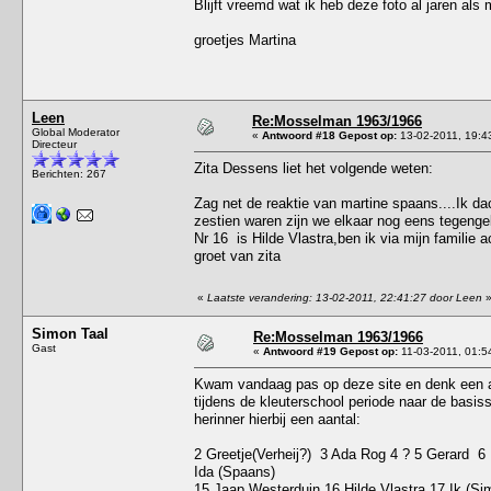
Blijft vreemd wat ik heb deze foto al jaren als
groetjes Martina
Leen
Re:Mosselman 1963/1966
Global Moderator
«
Antwoord #18 Gepost op:
13-02-2011, 19:4
Directeur
Zita Dessens liet het volgende weten:
Berichten: 267
Zag net de reaktie van martine spaans....Ik da
zestien waren zijn we elkaar nog eens tegeng
Nr 16 is Hilde Vlastra,ben ik via mijn familie
groet van zita
«
Laatste verandering: 13-02-2011, 22:41:27 door Leen
Simon Taal
Re:Mosselman 1963/1966
Gast
«
Antwoord #19 Gepost op:
11-03-2011, 01:5
Kwam vandaag pas op deze site en denk een a
tijdens de kleuterschool periode naar de basi
herinner hierbij een aantal:
2 Greetje(Verheij?) 3 Ada Rog 4 ? 5 Gerard 6
Ida (Spaans)
15 Jaap Westerduin 16 Hilde Vlastra 17 Ik (Si