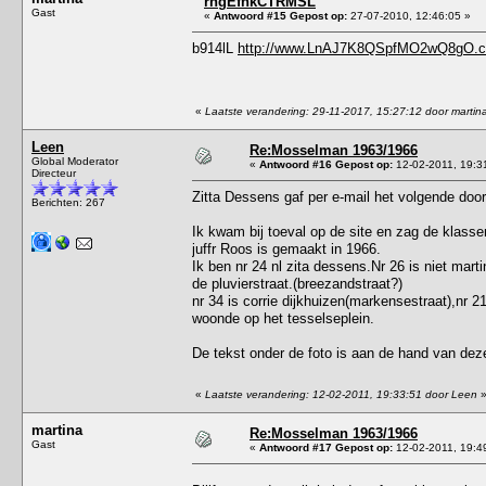
rhgEfhkCTRMSL
Gast
«
Antwoord #15 Gepost op:
27-07-2010, 12:46:05 »
b914lL
http://www.LnAJ7K8QSpfMO2wQ8gO.
«
Laatste verandering: 29-11-2017, 15:27:12 door martin
Leen
Re:Mosselman 1963/1966
Global Moderator
«
Antwoord #16 Gepost op:
12-02-2011, 19:3
Directeur
Zitta Dessens gaf per e-mail het volgende door
Berichten: 267
Ik kwam bij toeval op de site en zag de klass
juffr Roos is gemaakt in 1966.
Ik ben nr 24 nl zita dessens.Nr 26 is niet mart
de pluvierstraat.(breezandstraat?)
nr 34 is corrie dijkhuizen(markensestraat),nr 21
woonde op het tesselseplein.
De tekst onder de foto is aan de hand van dez
«
Laatste verandering: 12-02-2011, 19:33:51 door Leen
martina
Re:Mosselman 1963/1966
Gast
«
Antwoord #17 Gepost op:
12-02-2011, 19:4