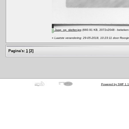
Jaap_op_skelter.jpg
(660.91 KB, 2072x2048 - bekeken 
«
Laatste verandering: 29-05-2018, 10:23:11 door Roosje
Pagina's:
1
[
2
]
Powered by SMF 1.1