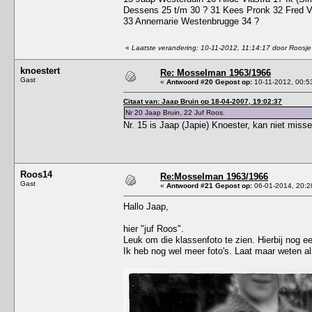
Dessens 25 t/m 30 ? 31 Kees Pronk 32 Fred 
33 Annemarie Westenbrugge 34 ?
«
Laatste verandering: 10-11-2012, 11:14:17 door Roosje
knoestert
Re: Mosselman 1963/1966
Gast
«
Antwoord #20 Gepost op:
10-11-2012, 00:5
Citaat van: Jaap Bruin op 18-04-2007, 19:02:37
Nr 20 Jaap Bruin, 22 Juf Roos.
Nr. 15 is Jaap (Japie) Knoester, kan niet missen
Roos14
Re:Mosselman 1963/1966
Gast
«
Antwoord #21 Gepost op:
06-01-2014, 20:2
Hallo Jaap,
hier "juf Roos".
Leuk om die klassenfoto te zien. Hierbij nog ee
Ik heb nog wel meer foto's. Laat maar weten als