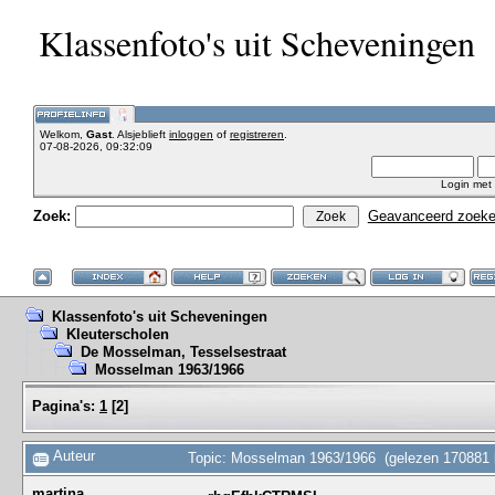
Klassenfoto's uit Scheveningen
Welkom,
Gast
. Alsjeblieft
inloggen
of
registreren
.
07-08-2026, 09:32:09
Login met
Zoek:
Geavanceerd zoek
Klassenfoto's uit Scheveningen
Kleuterscholen
De Mosselman, Tesselsestraat
Mosselman 1963/1966
Pagina's:
1
[
2
]
Auteur
Topic: Mosselman 1963/1966 (gelezen 170881 
martina