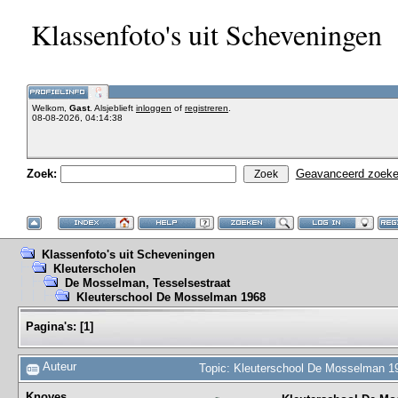
Klassenfoto's uit Scheveningen
Welkom,
Gast
. Alsjeblieft
inloggen
of
registreren
.
08-08-2026, 04:14:38
Zoek:
Geavanceerd zoek
Klassenfoto's uit Scheveningen
Kleuterscholen
De Mosselman, Tesselsestraat
Kleuterschool De Mosselman 1968
Pagina's:
[
1
]
Auteur
Topic: Kleuterschool De Mosselman 1
Knoves