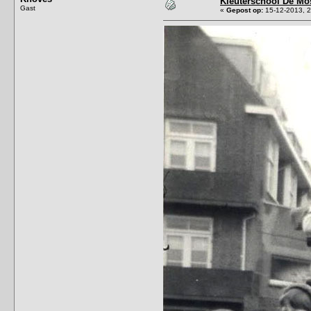
Kleuterschool De Mo
Gast
«
Gepost op:
15-12-2013, 2