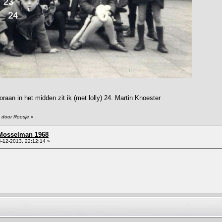
oraan in het midden zit ik (met lolly) 24. Martin Knoester
6 door Roosje
»
 Mosselman 1968
-12-2013, 22:12:14 »