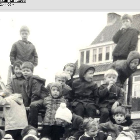
sselman 1968
2:44:09 »