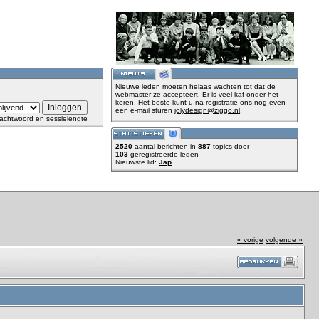
Nieuwe leden moeten helaas wachten tot dat de
webmaster ze accepteert. Er is veel kaf onder het
koren. Het beste kunt u na registratie ons nog even
een e-mail sturen
jolydesign@ziggo.nl
.
achtwoord en sessielengte
2520
aantal berichten in
887
topics door
103
geregistreerde leden
Nieuwste lid:
Jap
« vorige
volgende »