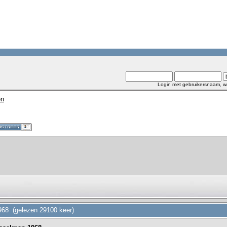
Login met gebruikersnaam, w
en
968 (gelezen 29100 keer)