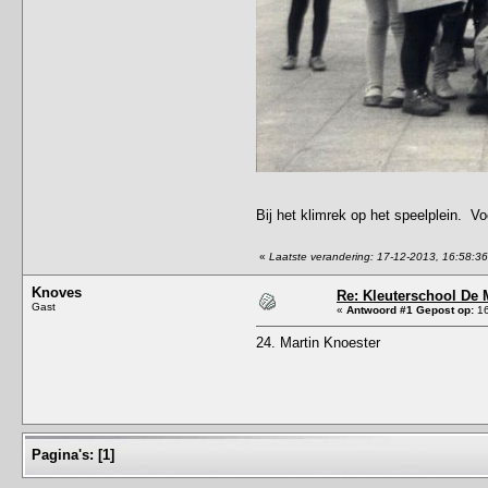
Bij het klimrek op het speelplein. Vo
«
Laatste verandering: 17-12-2013, 16:58:3
Knoves
Re: Kleuterschool De
Gast
«
Antwoord #1 Gepost op:
16
24. Martin Knoester
Pagina's:
[
1
]