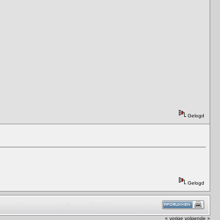
Gelogd
Gelogd
« vorige
volgende »