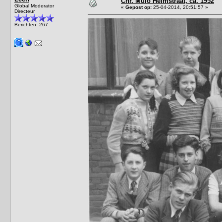
Chr. Mulo Helmstraat, ca. 1952
Global Moderator
«
Gepost op:
25-04-2014, 20:51:57 »
Directeur
Berichten: 267