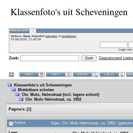
Klassenfoto's uit Scheveningen
Welkom,
Gast
. Alsjeblieft
inloggen
of
registreren
.
07-08-2026, 17:45:59
Login met
Zoek:
Geavanceerd zoek
Klassenfoto's uit Scheveningen
Middelbare scholen
Chr. Mulo, Helmstraat (incl. lagere school)
Chr. Mulo Helmstraat, ca. 1952
Pagina's:
[
1
]
Auteur
Topic: Chr. Mulo Helmstraat, ca. 1952 (gelezen
Leen