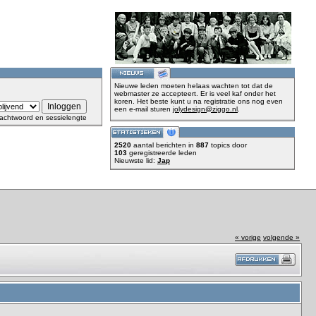
Nieuwe leden moeten helaas wachten tot dat de
webmaster ze accepteert. Er is veel kaf onder het
koren. Het beste kunt u na registratie ons nog even
een e-mail sturen
jolydesign@ziggo.nl
.
achtwoord en sessielengte
2520
aantal berichten in
887
topics door
103
geregistreerde leden
Nieuwste lid:
Jap
« vorige
volgende »