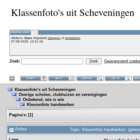
Klassenfoto's uit Scheveningen
Welkom,
Gast
. Alsjeblieft
inloggen
of
registreren
.
07-08-2026, 13:41:16
Zoek:
Geavanceerd zoek
Klassenfoto's uit Scheveningen
Overige scholen, clubhuizen en verenigingen
Onbekend, wie is wie
Kleurenfoto handwerken
Pagina's:
[
1
]
Auteur
Topic: Kleurenfoto handwerken (gelez
Leen