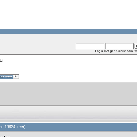
Login met gebruikersnaam, w
en
en 19824 keer)