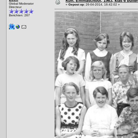
Kon. Emmaschool, 1963, klas 6 buite
Global Moderator
«
Gepost op:
26-04-2014, 16:42:02 »
Directeur
Berichten: 267