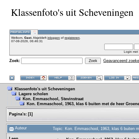
Klassenfoto's uit Scheveningen
Welkom,
Gast
. Alsjeblieft
inloggen
of
registreren
.
07-08-2026, 06:46:31
Login met
Zoek:
Geavanceerd zoek
Klassenfoto's uit Scheveningen
Lagere scholen
Kon. Emmaschool, Stevinstraat
Kon. Emmaschool, 1963, klas 6 buiten met de heer Groen
Pagina's:
[
1
]
Auteur
Topic: Kon. Emmaschool, 1963, klas 6 buiten m
Leen