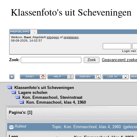
Klassenfoto's uit Scheveningen
Welkom,
Gast
. Alsjeblieft
inloggen
of
registreren
.
08-08-2026, 14:02:57
Login met
Zoek:
Geavanceerd zoek
Klassenfoto's uit Scheveningen
Lagere scholen
Kon. Emmaschool, Stevinstraat
Kon. Emmaschool, klas 4, 1960
Pagina's:
[
1
]
Auteur
Topic: Kon. Emmaschool, klas 4, 1960 (geleze
Leen