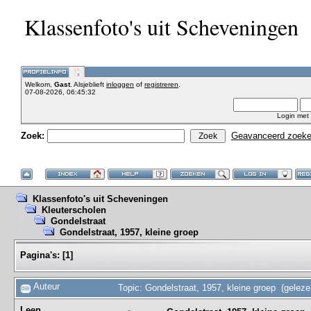
Klassenfoto's uit Scheveningen
Welkom,
Gast
. Alsjeblieft
inloggen
of
registreren
.
07-08-2026, 06:45:32
Login met
Zoek:
Geavanceerd zoek
Klassenfoto's uit Scheveningen
Kleuterscholen
Gondelstraat
Gondelstraat, 1957, kleine groep
Pagina's:
[
1
]
Auteur
Topic: Gondelstraat, 1957, kleine groep (gelez
Leen