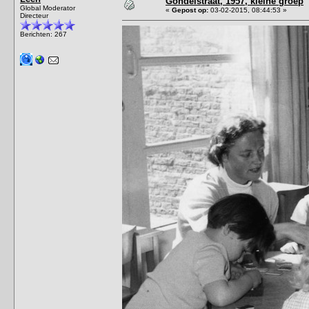
Gondelstraat, 1957, kleine groep
Global Moderator
«
Gepost op:
03-02-2015, 08:44:53 »
Directeur
Berichten: 267