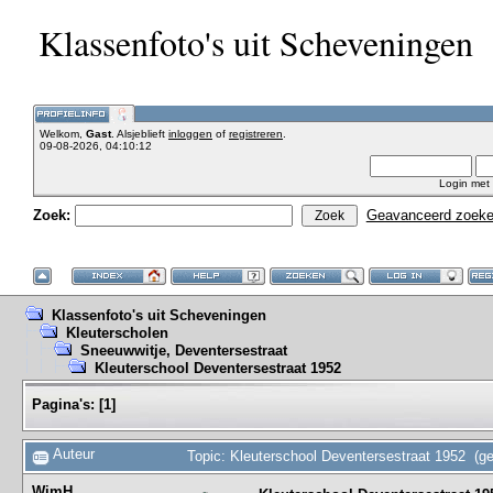
Klassenfoto's uit Scheveningen
Welkom,
Gast
. Alsjeblieft
inloggen
of
registreren
.
09-08-2026, 04:10:12
Login met
Zoek:
Geavanceerd zoek
Klassenfoto's uit Scheveningen
Kleuterscholen
Sneeuwwitje, Deventersestraat
Kleuterschool Deventersestraat 1952
Pagina's:
[
1
]
Auteur
Topic: Kleuterschool Deventersestraat 1952 (g
WimH