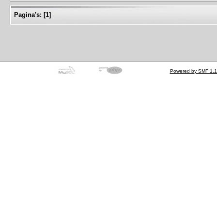
Pagina's:
[
1
]
Powered by SMF 1.1