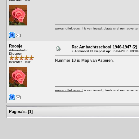
Berichten: 1081
www.snuffelbeurs.nl
is vernieuwd, plaats snel een adverten
Roosje
Re: Ambachtsschool 1946-1947 (2)
Administrator
«
Antwoord #3 Gepost op:
06-04-2006, 09:04
Directeur
Nummer 18 is Map van Asperen.
Berichten: 1081
www.snuffelbeurs.nl
is vernieuwd, plaats snel een adverten
Pagina's:
[
1
]