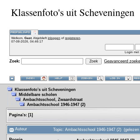
Klassenfoto's uit Scheveningen
Welkom,
Gast
. Alsjeblieft
inloggen
of
registreren
.
07-08-2026, 04:46:17
Login met
Zoek:
Geavanceerd zoek
Klassenfoto's uit Scheveningen
Middelbare scholen
Ambachtsschool, Zwaardstraat
Ambachtsschool 1946-1947 (2)
Pagina's:
[
1
]
Auteur
Topic: Ambachtsschool 1946-1947 (2) (gelezen
Roosje