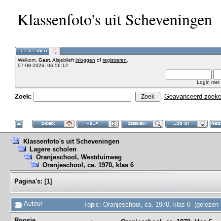
Klassenfoto's uit Scheveningen
Welkom,
Gast
. Alsjeblieft
inloggen
of
registreren
.
07-08-2026, 06:56:12
Login met
Zoek:
Geavanceerd zoek
Klassenfoto's uit Scheveningen
Lagere scholen
Oranjeschool, Westduinweg
Oranjeschool, ca. 1970, klas 6
Pagina's:
[
1
]
Auteur
Topic: Oranjeschool, ca. 1970, klas 6 (gelezen
Roosje