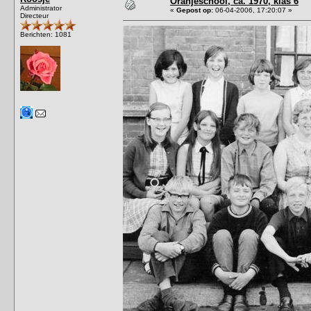
Oranjeschool, ca. 1970, klas 6
Administrator
«
Gepost op:
06-04-2006, 17:20:07 »
Directeur
Berichten: 1081