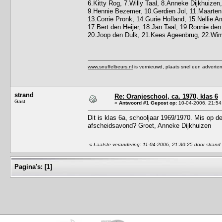
6.Kitty Rog, 7.Willy Taal, 8.Anneke Dijkhuizen,
9.Hennie Bezemer, 10.Gerdien Jol, 11.Maarten
13.Corrie Pronk, 14.Gurie Hofland, 15.Nellie 
17.Bert den Heijer, 18.Jan Taal, 19.Ronnie den 
20.Joop den Dulk, 21.Kees Ageenbrug, 22.Wi
www.snuffelbeurs.nl
is vernieuwd, plaats snel een adverten
strand
Re: Oranjeschool, ca. 1970, klas 6
Gast
«
Antwoord #1 Gepost op:
10-04-2006, 21:54
Dit is klas 6a, schooljaar 1969/1970. Mis op d
afscheidsavond? Groet, Anneke Dijkhuizen
«
Laatste verandering: 11-04-2006, 21:30:25 door strand
Pagina's:
[
1
]