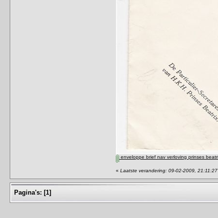
enveloppe brief nav verloving prinses beatr
«
Laatste verandering: 09-02-2009, 21:11:27
Pagina's:
[
1
]