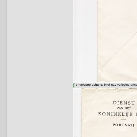
enveloppe achterz. brief nav verloving prin