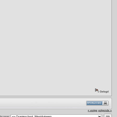
Gelogd
« vorige
volgende »
Ga naar: