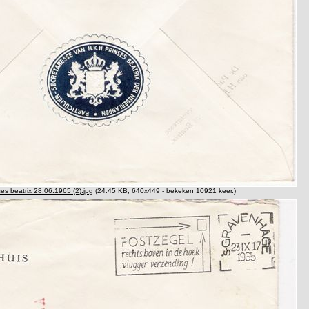
ses beatrix 28.06.1965 (2).jpg
(24.45 KB, 640x449 - bekeken 10921 keer.)