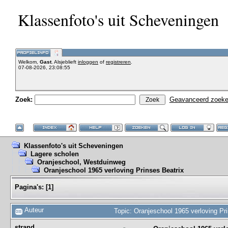
Klassenfoto's uit Scheveningen
Welkom,
Gast
. Alsjeblieft
inloggen
of
registreren
.
07-08-2026, 23:08:55
Zoek:
Geavanceerd zoek
Klassenfoto's uit Scheveningen
Lagere scholen
Oranjeschool, Westduinweg
Oranjeschool 1965 verloving Prinses Beatrix
Pagina's:
[
1
]
Auteur
Topic: Oranjeschool 1965 verloving Pr
strand