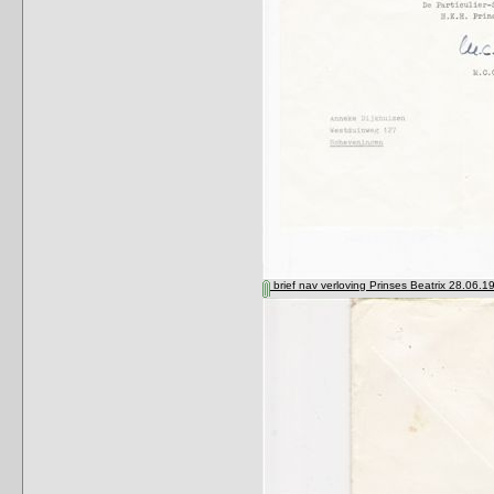
brief nav verloving Prinses Beatrix 28.06.19