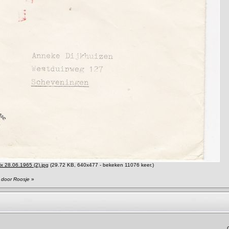
ix 28.06.1965 (2).jpg
(29.72 KB, 640x477 - bekeken 11076 keer.)
 door Roosje
»