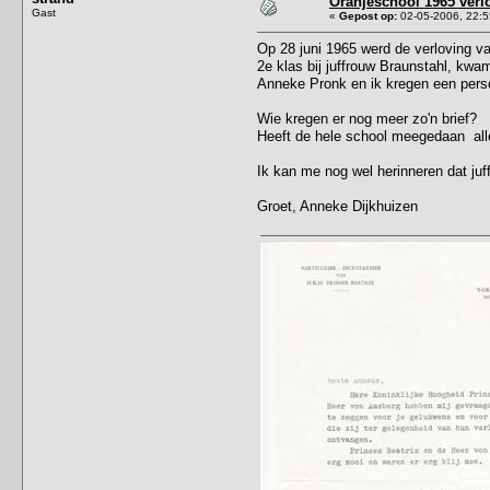
Oranjeschool 1965 verl
Gast
«
Gepost op:
02-05-2006, 22:5
Op 28 juni 1965 werd de verloving va
2e klas bij juffrouw Braunstahl, kwam
Anneke Pronk en ik kregen een persoo
Wie kregen er nog meer zo'n brief?
Heeft de hele school meegedaan all
Ik kan me nog wel herinneren dat juf
Groet, Anneke Dijkhuizen