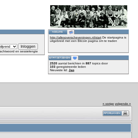
http://allesoverscheveningen.nl/start
De startpagina is
uitgebreid met een Bitcoin pagina om te traden
achtwoord en sessielengte
2520
aantal berichten in
887
topics door
103
geregistreerde leden
Nieuwste lid:
Jap
« vorige
volgende »