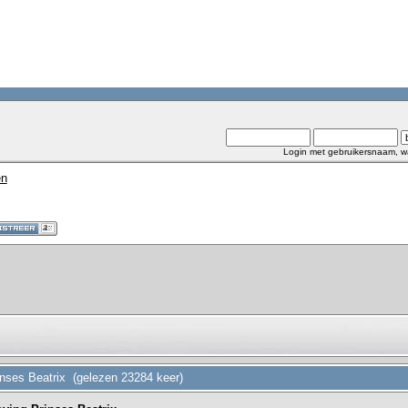
Login met gebruikersnaam, w
en
inses Beatrix (gelezen 23284 keer)