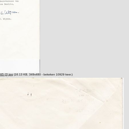
65 (2).jpg
(16.13 KB, 349x480 - bekeken 10929 keer.)