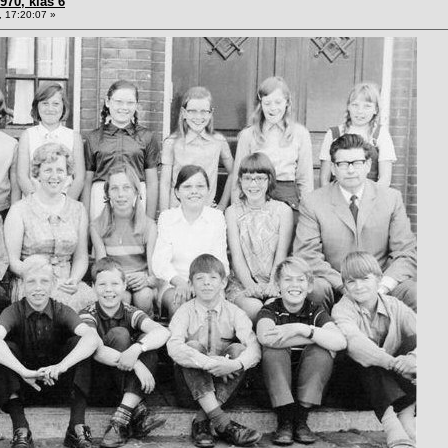
970, klas 6
 17:20:07 »