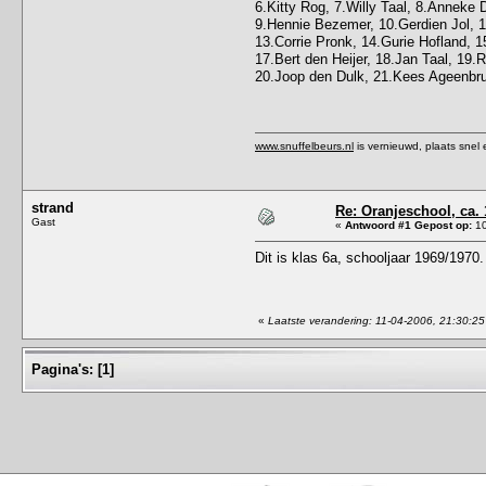
6.Kitty Rog, 7.Willy Taal, 8.Anneke 
9.Hennie Bezemer, 10.Gerdien Jol, 
13.Corrie Pronk, 14.Gurie Hofland, 
17.Bert den Heijer, 18.Jan Taal, 19.R
20.Joop den Dulk, 21.Kees Ageenbr
www.snuffelbeurs.nl
is vernieuwd, plaats snel 
strand
Re: Oranjeschool, ca. 
Gast
«
Antwoord #1 Gepost op:
10
Dit is klas 6a, schooljaar 1969/197
«
Laatste verandering: 11-04-2006, 21:30:25
Pagina's:
[
1
]