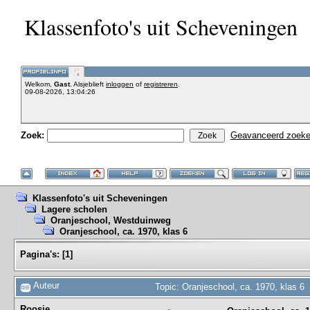
Klassenfoto's uit Scheveningen
Welkom,
Gast
. Alsjeblieft
inloggen
of
registreren
.
09-08-2026, 13:04:26
Zoek:
Geavanceerd zoek
Klassenfoto's uit Scheveningen
Lagere scholen
Oranjeschool, Westduinweg
Oranjeschool, ca. 1970, klas 6
Pagina's:
[
1
]
Auteur
Topic: Oranjeschool, ca. 1970, klas 6
Roosje