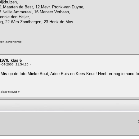
Dijkhuizen,
11.Maarten de Best, 12.Mevr. Pronk-van Duyne,
15.Nellie Ammeraal, 16.Meneer Verbaan,
onnie den Heijer,
ug, 22.Wim Zandbergen, 23.Henk de Mos
een advertentie.
1970, klas 6
-04-2006, 21:54:25 »
0. Mis op de foto Mieke Bout, Adrie Buis en Kees Keus! Heeft er nog iemand 
 door strand
»