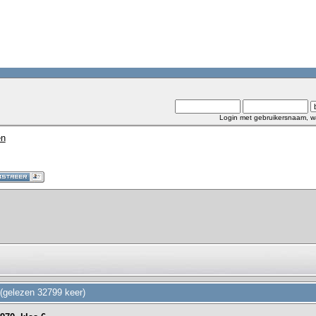
Login met gebruikersnaam, w
en
 (gelezen 32799 keer)