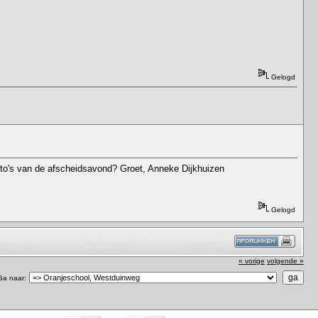
Gelogd
foto's van de afscheidsavond? Groet, Anneke Dijkhuizen
Gelogd
« vorige
volgende »
Ga naar: