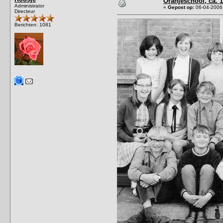
Oranjeschool, ca. 1
Administrator
«
Gepost op:
06-04-2006,
Directeur
Berichten: 1081