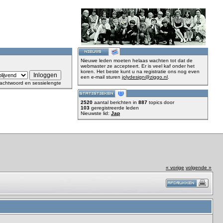
Nieuwe leden moeten helaas wachten tot dat de
webmaster ze accepteert. Er is veel kaf onder het
koren. Het beste kunt u na registratie ons nog even
een e-mail sturen
jolydesign@ziggo.nl
.
achtwoord en sessielengte
2520
aantal berichten in
887
topics door
103
geregistreerde leden
Nieuwste lid:
Jap
« vorige
volgende »