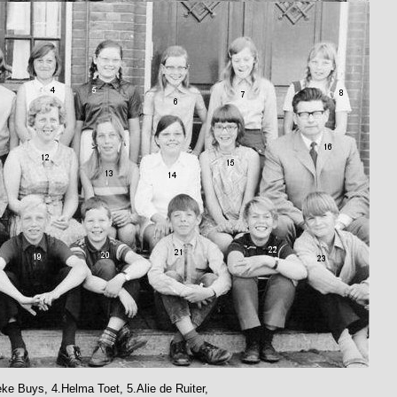
ke Buys, 4.Helma Toet, 5.Alie de Ruiter,