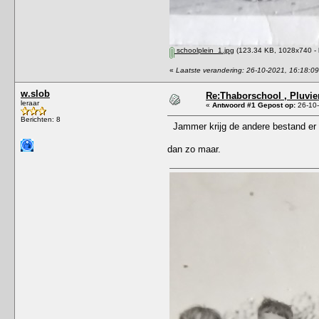
schoolplein_1.jpg
(123.34 KB, 1028x740 - 
«
Laatste verandering: 26-10-2021, 16:18:09
w.slob
Re:Thaborschool , Pluvier
leraar
«
Antwoord #1 Gepost op:
26-10-
Berichten: 8
Jammer krijg de andere bestand er n
dan zo maar.