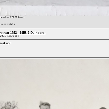
bekeken 23000 keer.)
 door w.slob
»
straat 1953 - 1958 ? Duindorp.
2021, 16:36:51 »
iet op !