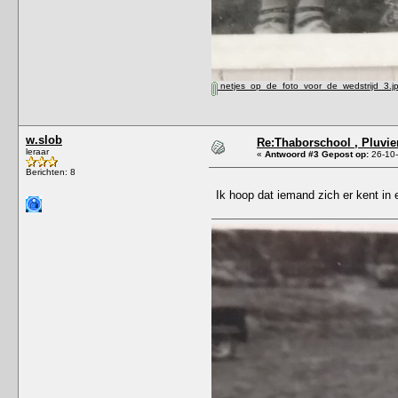
netjes_op_de_foto_voor_de_wedstrijd_3.j
w.slob
Re:Thaborschool , Pluvier
leraar
«
Antwoord #3 Gepost op:
26-10-
Berichten: 8
Ik hoop dat iemand zich er kent in 