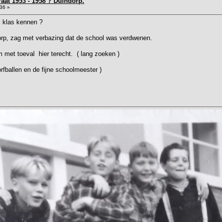
raat 1953 - 1958 ? Duindorp.
36 »
l klas kennen ?
rp, zag met verbazing dat de school was verdwenen.
m met toeval hier terecht. ( lang zoeken )
rfballen en de fijne schoolmeester )