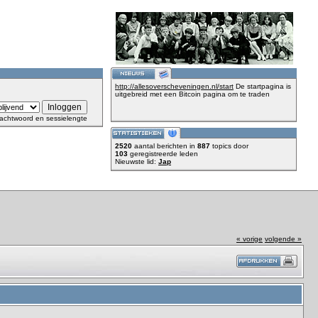
http://allesoverscheveningen.nl/start
De startpagina is
uitgebreid met een Bitcoin pagina om te traden
achtwoord en sessielengte
2520
aantal berichten in
887
topics door
103
geregistreerde leden
Nieuwste lid:
Jap
« vorige
volgende »