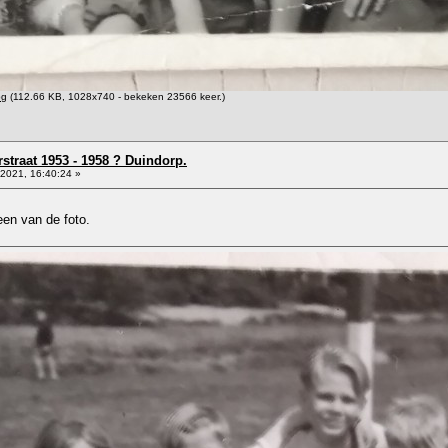
pg
(112.66 KB, 1028x740 - bekeken 23566 keer.)
straat 1953 - 1958 ? Duindorp.
2021, 16:40:24 »
een van de foto.