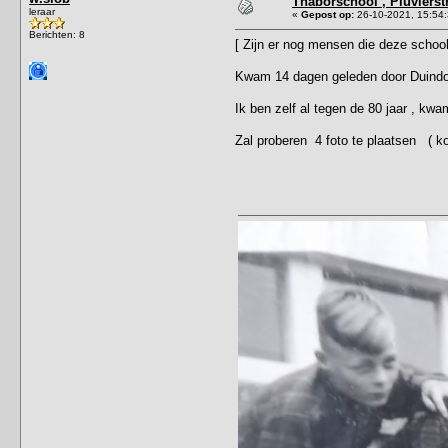
Thaborschool , Pluvierst
leraar
«
Gepost op:
26-10-2021, 15:54:
Berichten: 8
[ Zijn er nog mensen die deze schoo
Kwam 14 dagen geleden door Duindo
Ik ben zelf al tegen de 80 jaar , kwa
Zal proberen 4 foto te plaatsen ( ko