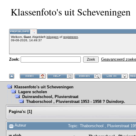
Klassenfoto's uit Scheveningen
Welkom,
Gast
. Alsjeblieft
inloggen
of
registreren
.
09-08-2026, 14:49:37
Zoek:
Geavanceerd zoek
Klassenfoto's uit Scheveningen
Lagere scholen
Duinrandschool, Pluvierstraat
Thaborschool , Pluvierstraat 1953 - 1958 ? Duindorp.
Pagina's:
[
1
]
Auteur
Topic: Thaborschool , Pluvierstraat 1
w.slob