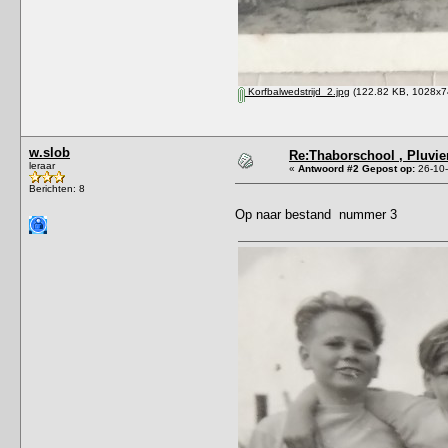
Korfbalwedstrijd_2.jpg
(122.82 KB, 1028x74
w.slob
Re:Thaborschool , Pluvier
leraar
«
Antwoord #2 Gepost op:
26-10-
Berichten: 8
Op naar bestand nummer 3