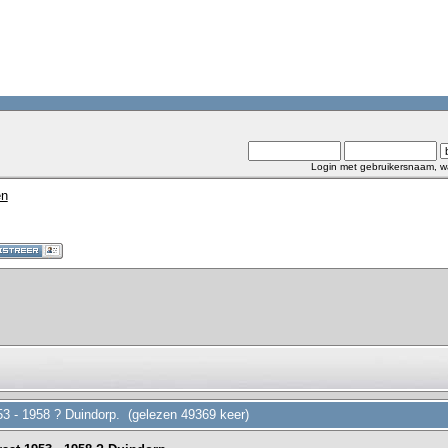
Login met gebruikersnaam, w
en
953 - 1958 ? Duindorp. (gelezen 49369 keer)