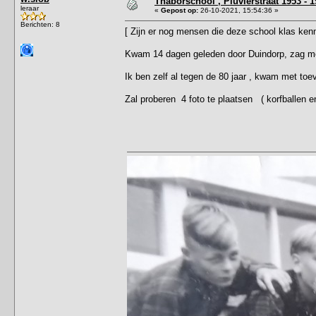
Thaborschool , Pluvierstraat 1953 - 
leraar
«
Gepost op:
26-10-2021, 15:54:36 »
Berichten: 8
[ Zijn er nog mensen die deze school klas ken
Kwam 14 dagen geleden door Duindorp, zag me
Ik ben zelf al tegen de 80 jaar , kwam met toev
Zal proberen 4 foto te plaatsen ( korfballen e