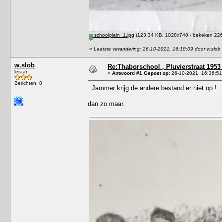
schoolplein_1.jpg
(123.34 KB, 1028x740 - bekeken 226
«
Laatste verandering: 26-10-2021, 16:18:09 door w.slob
w.slob
Re:Thaborschool , Pluvierstraat 1953
leraar
«
Antwoord #1 Gepost op:
26-10-2021, 16:36:51
Berichten: 8
Jammer krijg de andere bestand er niet op !
dan zo maar.