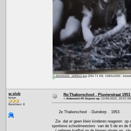
20220203_185812.jpg
(294.71 KB, 1080x1000 - bekek
w.slob
Re:Thaborschool , Pluvierstraat 1953
leraar
«
Antwoord #6 Gepost op:
13-06-2022, 20:07:08
Berichten: 8
2e Thaborschool - Duindorp . 1953.
Zie dat er geen klein kinderen reageren op 
sportieve schoolmeesters van de 5 de en de 6
( oefenen korfbal op de binnen plaats en zitv