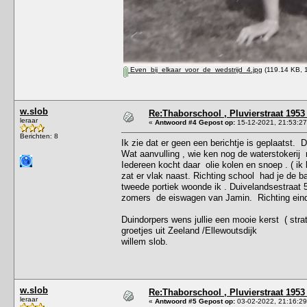
Even_bij_elkaar_voor_de_wedstrijd_4.jpg
(119.14 KB, 
w.slob
Re:Thaborschool , Pluvierstraat 1953
leraar
«
Antwoord #4 Gepost op:
15-12-2021, 21:53:27
Berichten: 8
Ik zie dat er geen een berichtje is geplaatst.
Wat aanvulling , wie ken nog de waterstokerij n
Iedereen kocht daar olie kolen en snoep . ( ik
zat er vlak naast. Richting school had je de
tweede portiek woonde ik . Duivelandsestraa
zomers de eiswagen van Jamin. Richting eind 
Duindorpers wens jullie een mooie kerst ( strate
groetjes uit Zeeland /Ellewoutsdijk
willem slob.
w.slob
Re:Thaborschool , Pluvierstraat 1953
leraar
«
Antwoord #5 Gepost op:
03-02-2022, 21:16:29