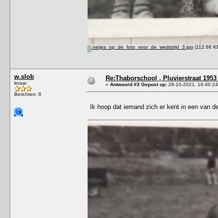
netjes_op_de_foto_voor_de_wedstrijd_3.jpg
(112.66 KB
w.slob
Re:Thaborschool , Pluvierstraat 1953
leraar
«
Antwoord #3 Gepost op:
26-10-2021, 16:40:24
Berichten: 8
Ik hoop dat iemand zich er kent in een van de