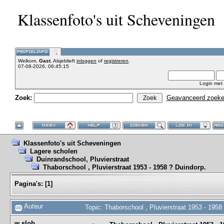
Klassenfoto's uit Scheveningen
Welkom,
Gast
. Alsjeblieft
inloggen
of
registreren
.
07-08-2026, 06:45:15
Login met
Zoek:
Geavanceerd zoek
Klassenfoto's uit Scheveningen
Lagere scholen
Duinrandschool, Pluvierstraat
Thaborschool , Pluvierstraat 1953 - 1958 ? Duindorp.
Pagina's:
[
1
]
Auteur
Topic: Thaborschool , Pluvierstraat 1953 - 1958
w.slob