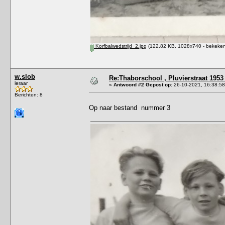
Korfbalwedstrijd_2.jpg
(122.82 KB, 1028x740 - bekeken
w.slob
Re:Thaborschool , Pluvierstraat 1953
leraar
«
Antwoord #2 Gepost op:
26-10-2021, 16:38:58
Berichten: 8
Op naar bestand nummer 3