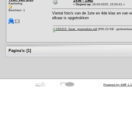
1956 - 1962
Kwekeling
«
Gepost op:
16-03-2025, 15:03:41 »
Berichten: 1
Viertal foto's van de 1ste en 4de klas en van 
elkaar is opgetrokken
250315_Serie_groepsfoto.pdf
(550.23 KB - gedownload
Pagina's:
[
1
]
Powered by SMF 1.1