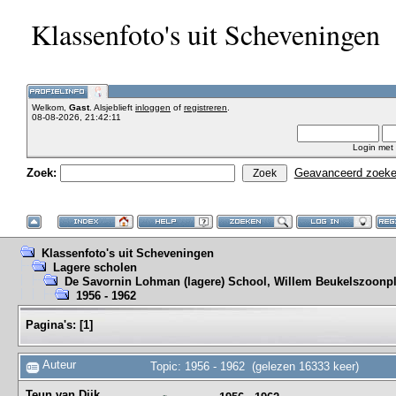
Klassenfoto's uit Scheveningen
Welkom,
Gast
. Alsjeblieft
inloggen
of
registreren
.
08-08-2026, 21:42:11
Login met
Zoek:
Geavanceerd zoek
Klassenfoto's uit Scheveningen
Lagere scholen
De Savornin Lohman (lagere) School, Willem Beukelszoonpl
1956 - 1962
Pagina's:
[
1
]
Auteur
Topic: 1956 - 1962 (gelezen 16333 keer)
Teun van Dijk